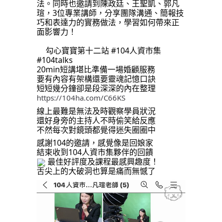
法。同時也邀請到陳政廷、王聖凱、郭凡
瑄，3位專業講師，分享團隊溝通、簡報技
巧和表達力的實務做法，學習如何帶來正
面影響力！
勾心寶寶第十二站 #104人資市集
#104talks
20min短講堪比準備一場婚顧服務
要有內容有架構還要靈魂記憶口訣
短短幾分鐘卻是段深深的內在整理
https://104ha.com/C66KS
線上最難是無法及時觀察學員狀況
還好身旁的主持人不時偷笑給反應
不然每次對鏡頭都覺得迷失圈圈中
感謝104的邀請，感覺像是回娘家
結束收到104人資市集夥伴的回饋
最佳好評度及課程最感興趣度！
舌尖上的大破洞也算是痛而無憾了