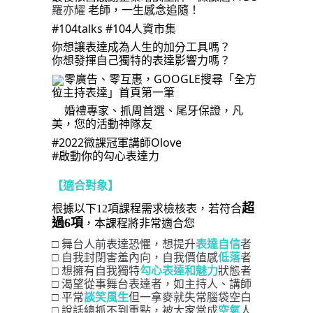
羅亦耀
老師，一生感念追隨！
#104talks #104人資市集
你想讓表達成為人生的加分工具嗎？
你想發揮自己獨特的表達影響力嗎？
零廣告、零互惠，GOOGLE搜尋「全方
位主持表達」首頁第一筆
婚禮專家、抓周首選、尾牙保證，凡
美，您的活動神隊友
#2022微課冠軍講師Olove
#啟動你的勾心表達力
【適合對象】
超
根據以下12項課程需求檢核表，若符合
過6項
，本課程將非常適合您
舞台人前表達恐懼，想提升
者
□ 
表達自信
自我封閉害羞內向，自我價值感
者
□ 
低落
想擁有自我獨特
狀態者
□ 
勾心
表達和魅力
渴望
從事舞台表達者，如主持人、講師
□ 
□
 平常
談笑風生
但一拿麥就失常腦袋空白
□
 說話總抓不到重點，被大家當成
空氣
人