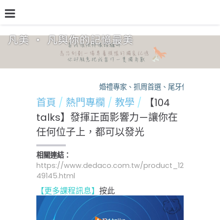
凡美 ‧ 凡與你的記憶最美
品牌介紹
熱門專欄
預約檔期
熱銷方案
婚禮專家、抓周首選、尾牙保證，凡美，
首頁
熱門專欄
教學
【104
talks】發揮正面影響力—讓你在
任何位子上，都可以發光
相關連結：
https://www.dedaco.com.tw/product_12
49145.html
【更多課程訊息】
按此