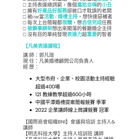
□
 主持表達總詞窮，像個
尷尬
自嗨
的
小丑
□
 擁有
好產品
好服務
卻被口才耽誤的老闆
□
 被cue當
活動 / 婚禮主持
，想快速惡補者
□
 每次上台簡報都
很糟
，想
自信完成
任務
□
被鎖事綁架
想出來闖蕩的餐廳婚企主持
□
 沒有目的單純發現
表達力
超
重要
的智者
【凡美表達課程】
講 師：郭凡瑄
現 任：凡美婚禮顧問公司負責人
經 歷：
大型市府、企業、校園活動主持經驗
超過400場
121 教練教學超過600小時
中國平潭婚禮提案簡報競賽 季軍
2022 企業講師線上微課競賽 冠軍
【國際商會組織BNI】會議與培訓 主持人&
講師
【明志科技大學】主持人培訓班 講師