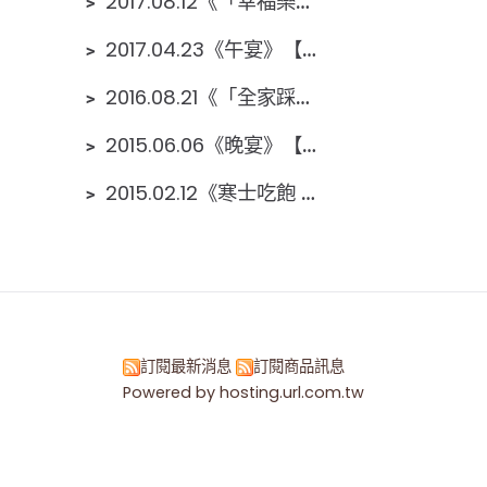
﹥
2017.08.12《「幸福樂桃家：守護你我的家」家庭變裝踩街&『「當我們玩在一起」社會安全暨福利宣導園遊會』》【桃園市社會局&伊甸】大園公園
﹥
2017.04.23《午宴》【長庚校友傳愛餐會】福容A8大飯店
﹥
2016.08.21《「全家踩街-魔幻親子嘉年華」、「泡泡、音樂、野餐趣」家庭共餐，「幸福飛揚love無限」暨聯合社區宣導》【桃園市社會局&伊甸】大園國小
﹥
2015.06.06《晚宴》【長庚校友傳愛餐會】長庚高爾夫球場
﹥
2015.02.12《寒士吃飽 30 尾牙》【創世基金會】嘉義
訂閱最新消息
訂閱商品訊息
Powered by hosting.url.com.tw