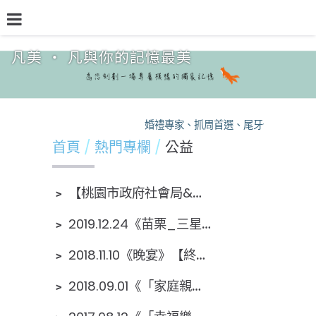
凡美 ‧ 凡與你的記憶最美
品牌介紹
熱門專欄
預約檔期
熱銷方案
婚禮專家、抓周首選、尾牙保證，凡美
首頁
熱門專欄
公益
﹥
【桃園市政府社會局&伊甸】《111桃園市自立脫貧服務計畫「存有希望，前往未來」年度成果發表會》
﹥
2019.12.24《苗栗_三星鄉》【聖嘉民啟智中心聖誕活動】
﹥
2018.11.10《晚宴》【終身志工金功獎頒獎典禮暨物資捐贈及愛心共餐感恩晚會】板橋吉立餐廳
﹥
2018.09.01《「家庭親子手作暨聯合社區安全宣導」-全家愛一起，幸福手作園遊會》【桃園市社會局&伊甸】大園公園