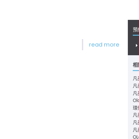
預
相
凡
凡
凡
Ol
環仙
凡
凡美
凡
O