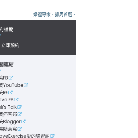
婚禮專家、抓周首選、尾牙保證，凡美，您的活動神隊
約檔期
立即預約
關連結
美FB
美YouTube
美IG
ove FB
's Talk
美痞客邦
Blogger
美隨意窩
LoveExercise愛的練習語