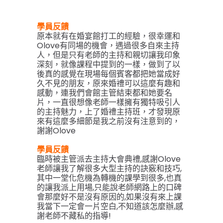
學員反饋
原本就有在婚宴館打工的經驗，很幸運和
Olove有同
場的機會，遇過很多自來主持
人，但是只有老師的主持和親切讓我印象
深刻，就像課程中提到的一樣，做到了以
後真的感覺在現場每個賓客都把她當成好
久不見的朋友，原來婚禮可以這麼有趣和
感動，連我們會館主管結束都和她要名
片，一直
很想像老師一樣擁有獨特吸引人
的主持魅力，
上了婚禮主持班，才發現原
來有這麼多細節是我之前沒有注意到的，
謝謝Olove
學員反饋
臨時被主管派去主持大會典禮,感謝Olove
老師讓我了解很多大型主持的訣竅和技巧,
其中一堂化危機為轉機的課學到很多,也真
的讓我派上用場,只能說老師網路上的口碑
會那麼好不是沒有原因的,如果沒有來上課
我當下一定會一片空白,不知道該怎麼辦,感
謝老師不藏私的指導!