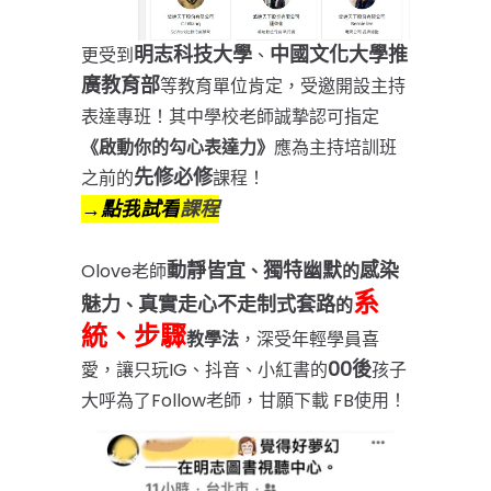
明志科技大學
中國文化大學推
更受到
、
廣教育部
等教育單位肯定，受邀開設主持
表達專班！其中學校老師誠摯認可指定
《啟動你的勾心表達力》
應為主持培訓班
先修必修
之前的
課程！
→點我
試看
課程
動靜皆宜
獨特幽默
感染
Olove
老師
、
的
系
魅力
真實走心
不走制式套路
、
的
統、步驟
教學法
，深受年輕學員喜
00後
愛，讓只玩IG、抖音、小紅書的
孩子
大呼為了Follow老師，甘願下載 FB使用！