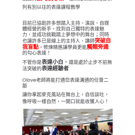
列有別以往的表達課程教學
目前已
協助許多
想踏入主持、演說、自媒
體經營的新手，找到自己獨特的
表達魅
力，並成功挑戰踏上夢想中的舞台；同時
突破自
也讓許多已是線上的主持人、講師
我盲點
觸類旁通
，修煉精進讓學員更能
的勾心表達！
表達小白
，
不管你是
還是處於止步不前無
表達經驗者
法突破的
Olove
老師
將能打通您表達溝通的任督二
脈
讓你拿起麥克風站在舞台上，
自信談吐，
像呼吸一樣自然，
一開口就能收獲人心！