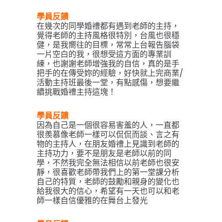
學員反饋
在幾次的同學婚禮都有遇到老師的主持，
覺得老師的主持風格很特別，台風也很穩
健，是我嚮往的目標，常常上台報告腦袋
一片空白的我，很想受這方面的專業訓
練，也謝謝老師增強我的自信，真的是手
把手的在傳受妳的經驗，好快就上完商業/
活動主持班最後一堂，有點感傷，想要繼
續挑戰婚禮主持這塊！
學員反饋
因為自己是一個很容易害羞的人，一直都
很羨慕像老師一樣可以侃侃而談、言之有
物的主持人，在朋友婚禮上見識到老師的
主持功力，要不是朋友是老師以前的同
學，不然我完全無法相信以前老師也很安
靜，很喜歡老師帶我們上的第一堂課分析
自己的特質，老師的鼓勵和親身的變化也
給我很大的信心，希望有一天也可以和老
師一樣自信優雅的在舞台上發光