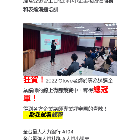
經常受邀替上百位的中小企業老闆做
商務
和表達溝通
培訓
狂賀！
2022
Olove老師
於專為遴選企
總冠
業講師的
線上
微課競賽
中，奪得
軍
！
得到各方企業講師專業評審團的青睞！
→點我
試看
課程
全台最大人力銀行 #104
全台最強人資社群 #人資小週末