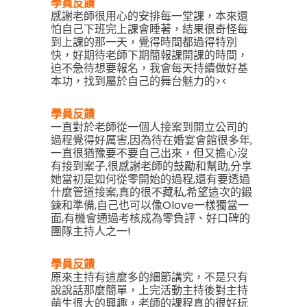
學員反饋
感謝老師很用心的安排每一堂課，本來還
怕自己下班完上課會睡著，結果很奇怪每
到上課的那一天，覺得時間都過得特別
快，好期待老師下期簡報課開課的時間，
迫不急待想要報名，我會每天持續做好基
本功，找到屬於自己的舞台魅力的><
學員反饋
一直對於老師從一個人接案到開立公司的
過程覺得好厲害,因為待在婚宴會館很多年,
一直很猶豫要不要自己出來，但又擔心沒
有接到案子,很感謝老師的鼓勵和幫助,分享
她當初是如何從零開始的過程,還有要透過
什麼管道接案,
真的很不藏私,
希望這次的鍛
鍊和準備,自己也可以像Olove一樣獨當一
面,有機會通過考核成為零負評、好口碑的
團隊主持人之一!
學員反饋
原來主持有這麼多的細節講究，不是只有
說說話那麼簡單，上完活動主持後對主持
萌生很大的興趣，老師的課程真的很好玩