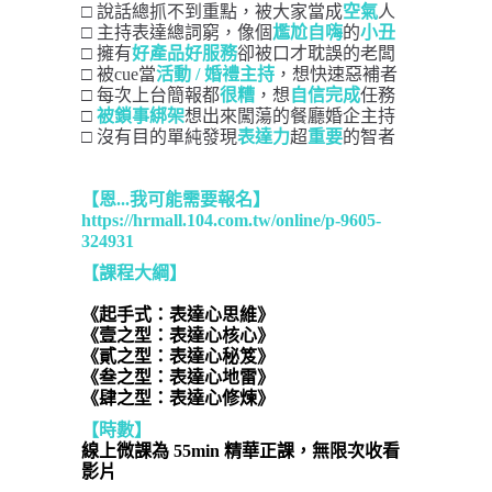
□ 說話總抓不到重點，被大家當成
空氣
人
□ 主持表達總詞窮，像個
尷尬
自嗨
的
小丑
□ 擁有
好產品
好服務
卻被口才耽誤的老闆
□ 被cue當
活動 / 婚禮主持
，想快速惡補者
□ 每次上台簡報都
很糟
，想
自信完成
任務
□ 
被鎖事綁架
想出來闖蕩的餐廳婚企主持
□ 沒有目的單純發現
表達力
超
重要
的智者
【恩...我可能需要報名
】
https://hrmall.104.com.tw/online/p-9605-
324931
【課程大綱】
《起手式：表達心思維》
《壹之型：表達心核心》
《貳之型：表達心秘笈》
《叁之型：表達心地雷》
《肆之型：表達心修煉》
【時數】
線上微課為 55min 精華正課，無限次收看
影片