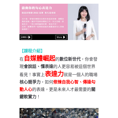
【課程介紹】
自媒體崛起
在
的
數位新世代
，你會發
現
會說話、懂表達
的人更容易被這個世界
表達力
看見！事實上
就是一個人的職場
核心競爭力
，如何
修煉自我心智、傳達勾
動人心
的表達，更是未來人才最需要的
關
鍵軟實力
！