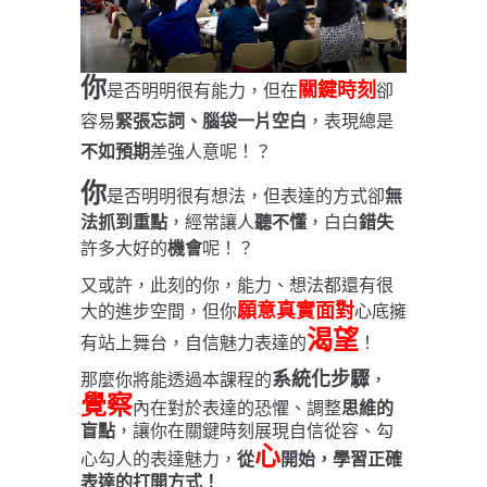
你
關鍵時刻
是否明明很有能力，但在
卻
容易
緊張忘詞、腦袋一片空白
，表現總是
不如預期
差強人意呢！？
你
是否明明很有想法，但表達的方式卻
無
法抓到重點
，經常讓人
聽不懂
，白白
錯失
許多大好的
機會
呢！？
又或許，此刻的你，能力、想法都還有很
願意真實面對
大的進步空間，但你
心底擁
渴望
有站上舞台，自信魅力表達的
！
系統化步驟
那麼你將能透過本課程的
，
覺察
內在對於表達的恐懼、調整
思維的
盲點
，讓你在關鍵時刻展現自信從容、勾
心
心勾人的表達魅力，
從
開始，學習正確
表達的打開方式！