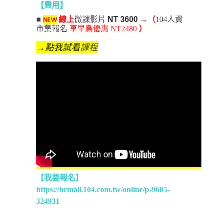
【費用
】
■
線上
微課影片
NEW
NT 3600
→
（
104人資
市集報名 
享早鳥優惠 NT2480 
）
→點我
試看
課程
【我要報名
】
https://hrmall.104.com.tw/online/p-9605-
324931