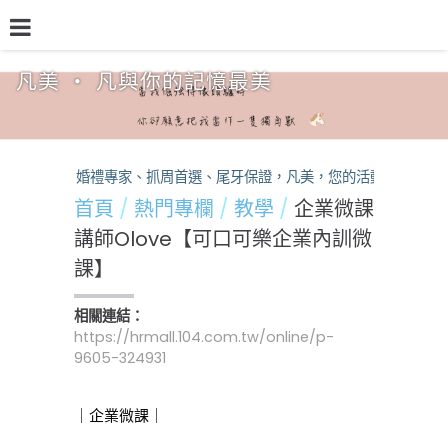
凡美 ‧ 凡與你的記憶最美
品牌介紹
熱門專欄
預約檔期
熱銷方案
婚禮專家、抓周首選、尾牙保證，凡美，您的活動神隊友！
首頁
熱門專欄
教學
企業微課
講師Olove【可口可樂企業內訓微
課】
相關連結：
https://hrmall.104.com.tw/online/p-
9605-324931
｜企業微課｜