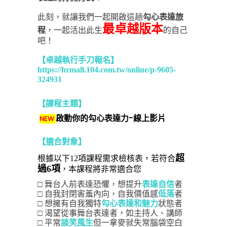
此刻，就讓我們一起開啟這趟
勾心表達旅
最卓越版本
程
，一起活出此生
的自己
吧！
【卓越執行手刀報名
】
https://hrmall.104.com.tw/online/p-9605-
324931
【課程主題】
啟動你的勾心表達力-
線上影片
NEW
【適合對象】
超
根據以下12項課程需求檢核表，若符合
過6項
，本課程將非常適合您
舞台人前表達恐懼，想提升
者
□ 
表達自信
自我封閉害羞內向，自我價值感
者
□ 
低落
想擁有自我獨特
狀態者
□ 
勾心
表達和魅力
渴望
從事舞台表達者，如主持人、講師
□ 
□ 平常
談笑風生
但一拿麥就失常腦袋空白