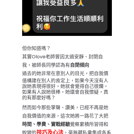
但你知道嗎？
其實Olove老師曾因太過安靜、封閉自
我，被師長同學認為有
自閉傾向
過去的她
非常在意別人的目光，
把自我價
值構建在別人的肯定上，
如果今天沒有人
說她表現得很好，她就會覺得自己很爛，
如果有人說她很棒，她還會自我懷疑，真
的有那麼好嗎？
然而如今那些掌聲、讚美，已經不再是她
自我價值的來源，這次她將一路花了大把
時間、學費、實戰經驗
覺察累積所習得和
技巧及心法
蛻變的
，毫無藏私彙集成各系