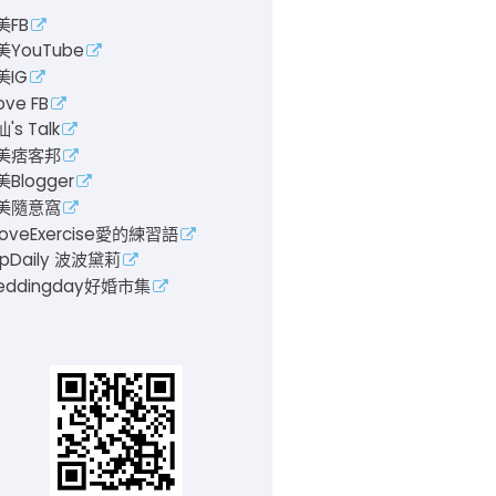
美FB
美YouTube
美IG
ove FB
's Talk
美痞客邦
Blogger
美隨意窩
LoveExercise愛的練習語
pDaily 波波黛莉
eddingday好婚市集