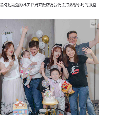
臨時動議邀約凡美抓周來飯店為我們主持溫馨小巧的抓週