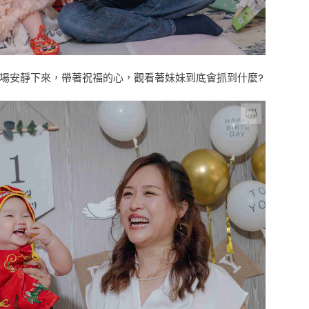
在妹妹抓週的環節，很特別的是全場安靜下來，帶著祝福的心，觀看著妹妹到底會抓到什麼? 