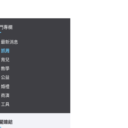
門專欄
最新消息
抓周
育兒
教學
公益
婚禮
商演
工具
關連結