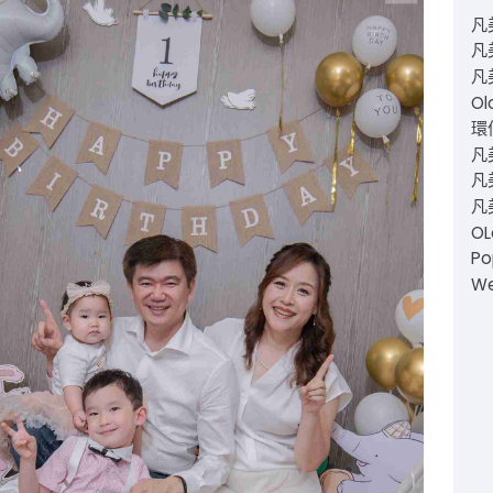
凡
凡
凡
Ol
環仙
凡
凡美
凡
O
Po
W