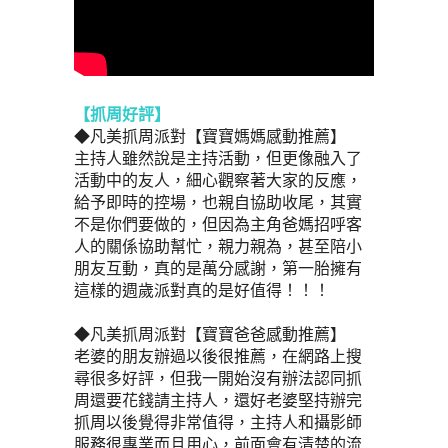
【抓周好評】
◆凡美抓周派對【寶寶媽媽感動推薦】
主持人雖然說是主持活動，但更像融入了
活動中的友人，細心觀察著大家的反應，
給予即時的控場，也親自協助收尾，其實
不是你們要做的，但因為主角爸媽招呼客
人的關係協助幫忙，親力親為，甚至陪小
朋友互動，真的是萬分感謝，第一胎擁有
這樣的週歲派對真的是好值得！！！ 
◆凡美抓周派對【寶寶爸爸感動推薦】
老婆的朋友辦過以後很推薦，在網路上搜
尋很多好評，但我一開始沒有辦法認同抓
周還要花錢請主持人，還好老婆堅持辦完
抓周以後覺得非常值得，主持人和攝影師
服務很專業而且用心，前面會有清楚的流