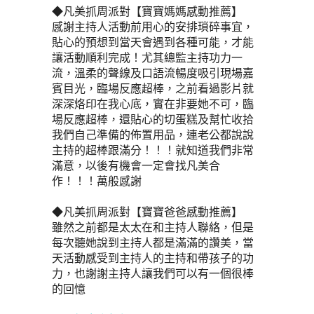
◆凡美抓周派對【寶寶媽媽感動推薦】
感謝主持人活動前用心的安排瑣碎事宜，
貼心的預想到當天會遇到各種可能，才能
讓活動順利完成！尤其總監主持功力一
流，溫柔的聲線及口語流暢度吸引現場嘉
賓目光，臨場反應超棒，之前看過影片就
深深烙印在我心底，實在非要她不可，臨
場反應超棒，還貼心的切蛋糕及幫忙收拾
我們自己準備的佈置用品，連老公都說說
主持的超棒跟滿分！！！就知道我們非常
滿意，以後有機會一定會找凡美合
作！！！萬般感謝
◆凡美抓周派對【寶寶爸爸感動推薦】
雖然之前都是太太在和主持人聯絡，但是
每次聽她說到主持人都是滿滿的讚美，當
天活動感受到主持人的主持和帶孩子的功
力，也謝謝主持人讓我們可以有一個很棒
的回憶