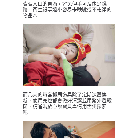
寶寶入口的東西，避免伸手可及像是錢
幣、衛生紙等過小容易卡喉嚨或不乾淨的
物品⚠️ 
而凡美的每套抓周道具除了定期汰舊換
新，使用完也都會做好清潔並用紫外燈殺
菌，請爸媽放心讓寶貝盡情用舌尖探索
吧！