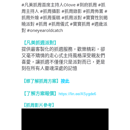
#凡美抓周首席主持人Olove 
#到府抓周 #抓
周主持人 #抓周攝影 #抓周錄影 #抓周佈置 #
抓周外燴 #抓周蛋糕 #抓周派對 #寶寶性別揭
曉派對 #抓周 #抓周儀式 #寶寶抓周 #週歲派
對 #oneyearoldcatch
【凡美抓週派對】
提供最客製化的抓週服務，歡樂精彩，卻
又毫不矯情的走心式主持風格深受親友們
喜愛，讓抓週不僅僅只是派對而已，更是
刻在所有人靈魂深處的記憶
【想了解抓周方案】
按此
【了解方案報價
】
https://lin.ee/ASygde6
【抓周影片參考
】