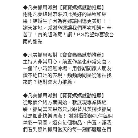
◆凡美抓周派對【寶寶媽媽感動推薦】
謝謝凡美總是帶來如此美好的過程和結
果！結婚生子因為有妳讓回憶更美好！！
謝天謝地，感謝命運讓我們再次相遇～辛
苦了！真的超滿意！讚！P.S希望妳喜歡台
南的甜點
◆凡美抓周派對【寶寶媽媽感動推薦】
主持人非常用心，前置作業也非常完善，
一個半小時絕無冷場，用餐期間家人朋友
讚不絕口她的表現，頻頻詢問是從哪裡找
來的？絕對會大力推薦。
◆凡美抓周派對【寶寶媽媽感動推薦】
從報價介紹方案開始，就展現專業與經
驗，抓周當天果然只要跟著凡美腳步抓周
就是如此快樂圓滿！ 謝謝攝影師抓住每個
精彩一瞬間，還有每個物品、佈置，讓我
們看到照片抓周當天的每一刻都歷歷在目