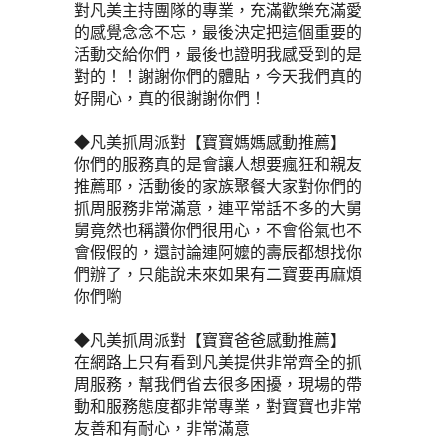
對凡美主持團隊的專業，充滿歡樂充滿愛
的感覺念念不忘，最後決定把這個重要的
活動交給你們，最後也證明我感受到的是
對的！！謝謝你們的體貼，今天我們真的
好開心，真的很謝謝你們！
◆凡美抓周派對【寶寶媽媽感動推薦】
你們的服務真的是會讓人想要瘋狂和親友
推薦耶，活動後的家族聚餐大家對你們的
抓周服務非常滿意，連平常話不多的大舅
舅竟然也稱讚你們很用心，不會俗氣也不
會假假的，還討論連阿嬤的壽辰都想找你
們辦了，只能說未來如果有二寶要再麻煩
你們喲
◆凡美抓周派對【寶寶爸爸感動推薦】
在網路上只有看到凡美提供非常齊全的抓
周服務，幫我們省去很多困擾，現場的帶
動和服務態度都非常專業，對寶寶也非常
友善和有耐心，非常滿意