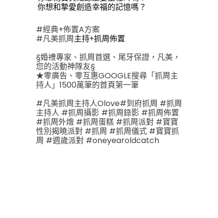
你想和摯愛創造幸福的記憶嗎？
#經典+佈置A方案
#凡美抓周
主持+抓周佈置
§婚禮專家、抓周首選、尾牙保證，凡美，
您的活動神隊友§
★零廣告、零互惠GOOGLE搜尋「抓周主
持人」1500萬筆的首頁第一筆
#凡美抓周主持人Olove
#到府抓周 #抓周
主持人 #抓周攝影 #抓周錄影 #抓周佈置 
#抓周外燴 #抓周蛋糕 #抓周派對 #寶寶
性別揭曉派對 #抓周 #抓周儀式 #寶寶抓
周 #週歲派對 #oneyearoldcatch