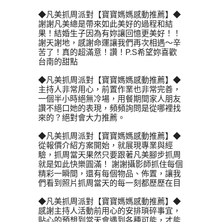
◆凡美抓周派對【寶寶媽媽感動推薦】◆
謝謝凡美總是帶來如此美好的過程和結
果！結婚生子因為有妳讓回憶更美好！！
謝天謝地，感謝命運讓我們再次相遇～辛
苦了！真的超滿意！讚！P.S希望妳喜歡
台南的甜點
◆凡美抓周派對【寶寶媽媽感動推薦】◆
主持人非常用心，前置作業也非常完善，
一個半小時絕無冷場，用餐期間家人朋友
讚不絕口她的表現，頻頻詢問是從哪裡找
來的？絕對會大力推薦。
◆凡美抓周派對【寶寶媽媽感動推薦】◆
從報價介紹方案開始，就展現專業與經
驗，抓周當天果然只要跟著凡美腳步抓周
就是如此快樂圓滿！ 謝謝攝影師抓住每個
精彩一瞬間，還有每個物品、佈置，讓我
們看到照片抓周當天的每一刻都歷歷在目
◆凡美抓周派對【寶寶媽媽感動推薦】◆
感謝主持人活動前用心的安排瑣碎事宜，
貼心的預想到當天會遇到各種可能，才能