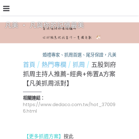
凡美 ‧ 凡與你的記憶最美
品牌介紹
熱門專欄
預約檔期
熱銷方案
婚禮專家、抓周首選、尾牙保證，凡美，您的活動神隊
首頁
熱門專欄
抓周
五股到府
抓周主持人推薦-經典+佈置A方案
【凡美抓周派對】
相關連結：
https://www.dedaco.com.tw/hot_37009
6.html
【更多抓週方案】
按此