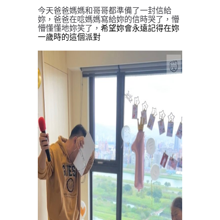
今天爸爸媽媽和哥哥都準備了一封信給
妳，爸爸在唸媽媽寫給妳的信時哭了，懵
懵懂懂地妳笑了，
希望妳會永遠記得在妳
一歲時的這個派對