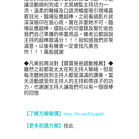
讓活動順利完成！尤其總監主持功力一
流，溫柔的聲線及口語流暢度吸引現場嘉
賓目光，臨場反應超棒，之前看過影片就
深深烙印在我心底，實在非要她不可，臨
場反應超棒，還貼心的切蛋糕及幫忙收拾
我們自己準備的佈置用品，連老公都說說
主持的超棒跟滿分！！！就知道我們非常
滿意，以後有機會一定會找凡美合
作！！！萬般感謝
◆凡美抓周派對【寶寶爸爸感動推薦】◆
雖然之前都是太太在和主持人聯絡，但是
每次聽她說到主持人都是滿滿的讚美，當
天活動感受到主持人的主持和帶孩子的功
力，也謝謝主持人讓我們可以有一個很棒
的回憶
【了解方案報價
】
https://lin.ee/ASygde6
【更多抓週方案】
按此