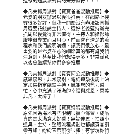
這樣的週歲派對真的是好值得！！！ 
◆凡美抓周派對【寶寶爸爸感動推薦】◆
老婆的朋友辦過以後很推薦，在網路上搜
尋很多好評，但我一開始沒有辦法認同抓
周還要花錢請主持人，還好老婆堅持辦完
抓周以後覺得非常值得，主持人和攝影師
服務很專業而且用心，前面會有清楚的流
程表和我們說明溝通，讓我們很放心，最
重要的是老婆在意的細節真的都有幫我們
注意到，甚至比我們想得更多，非常滿意
以後會繼續幫你們多多推薦
◆凡美抓周派對【寶寶阿公感動推薦】◆
感恩感恩，非常感謝，電話連繫後馬上決
定加價指定總監主持，感謝您的鼎力幫
忙，心中充滿了滿滿的幸福與感恩，意義
非凡，太棒了！
◆凡美抓周派對【寶寶媽媽感動推薦】◆
原先因為場地有些限制很擔心佈置，成品
真的是太滿意太好看！無論佈置、拍照小
道具、主持、整體流程規劃也都讓賓客讚
譽有加，紛紛表示辦得很棒，有發現你們