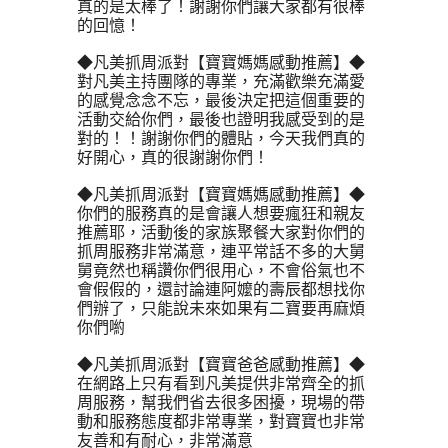
真的是太棒了！謝謝你們讓大家都有很棒
的回憶！
◆凡美抓周派對【寶寶媽媽感動推薦】◆
對凡美主持團隊的專業，充滿歡樂充滿愛
的感覺念念不忘，最後決定把這個重要的
活動交給你們，最後也證明我感受到的是
對的！！謝謝你們的體貼，今天我們真的
好開心，真的很謝謝你們！
◆凡美抓周派對【寶寶媽媽感動推薦】◆
你們的服務真的是會讓人想要瘋狂和親友
推薦耶，活動後的家族聚餐大家對你們的
抓周服務非常滿意，連平常話不多的大舅
舅竟然也稱讚你們很用心，不會俗氣也不
會假假的，還討論連阿嬤的壽辰都想找你
們辦了，只能說未來如果有二寶要再麻煩
你們喲
◆凡美抓周派對【寶寶爸爸感動推薦】◆
在網路上只有看到凡美提供非常齊全的抓
周服務，幫我們省去很多困擾，現場的帶
動和服務態度都非常專業，對寶寶也非常
友善和有耐心，非常滿意