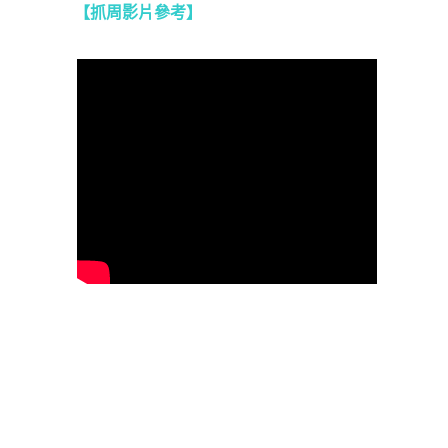
【抓周影片參考
】