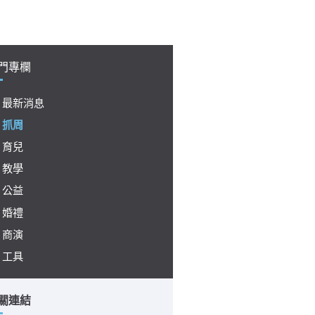
門專欄
最新消息
抓周
育兒
教學
公益
婚禮
商演
工具
關連結