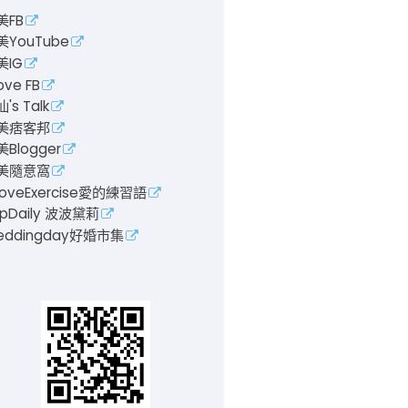
美FB
美YouTube
美IG
ove FB
's Talk
美痞客邦
Blogger
美隨意窩
LoveExercise愛的練習語
pDaily 波波黛莉
eddingday好婚市集