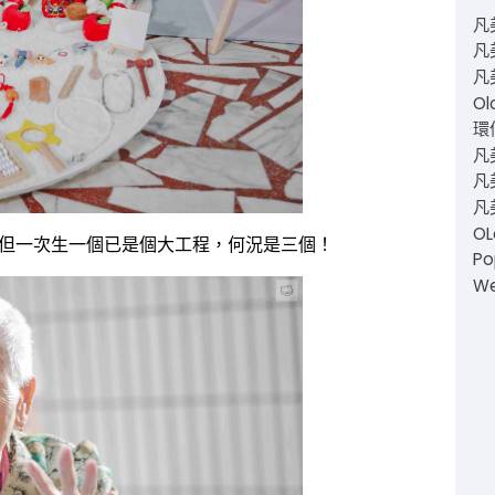
凡
凡
凡
Ol
環仙
凡
凡美
凡
O
但一次生一個已是個大工程，何況是三個！
Po
W