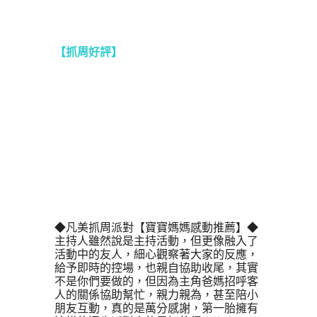
【抓周好評】
◆凡美抓周派對【寶寶媽媽感動推薦】◆
主持人雖然說是主持活動，但更像融入了
活動中的友人，細心觀察著大家的反應，
給予即時的控場，也親自協助收尾，其實
不是你們要做的，但因為主角爸媽招呼客
人的關係協助幫忙，親力親為，甚至陪小
朋友互動，真的是萬分感謝，第一胎擁有