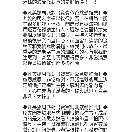
這樣的週歲派對真的是好值得！！！ 
◆凡美抓周派對【寶寶爸爸感動推薦】◆
老婆的朋友辦過以後很推薦，在網路上搜
尋很多好評，但我一開始沒有辦法認同抓
周還要花錢請主持人，還好老婆堅持辦完
抓周以後覺得非常值得，主持人和攝影師
服務很專業而且用心，前面會有清楚的流
程表和我們說明溝通，讓我們很放心，最
重要的是老婆在意的細節真的都有幫我們
注意到，甚至比我們想得更多，非常滿意
以後會繼續幫你們多多推薦
◆凡美抓周派對【寶寶阿公感動推薦】◆
感恩感恩，非常感謝，電話連繫後馬上決
定加價指定總監主持，感謝您的鼎力幫
忙，心中充滿了滿滿的幸福與感恩，意義
非凡，太棒了！
◆凡美抓周派對【寶寶媽媽感動推薦】◆
原先因為場地有些限制很擔心佈置，成品
真的是太滿意太好看！無論佈置、拍照小
道具、主持、整體流程規劃也都讓賓客讚
譽有加，紛紛表示辦得很棒，有發現你們