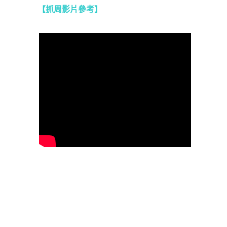
【抓周影片參考
】