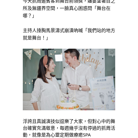
今天抓周邀賓客到舞台前領獎，嬸婆望著目之
所及無疆界空間，一臉真心困惑問「舞台在
哪？」
主持人捶胸馬景濤式崩潰吶喊「我們站的地方
就是舞台！」
浮誇且真誠演技似逗樂了大家，但對心中的舞
台確實充滿敬意，每週幾乎沒有停過的抓周活
動，就像是為心靈定期做療癒SPA