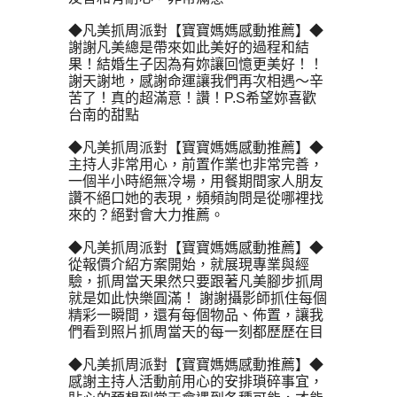
◆凡美抓周派對【寶寶媽媽感動推薦】◆
謝謝凡美總是帶來如此美好的過程和結
果！結婚生子因為有妳讓回憶更美好！！
謝天謝地，感謝命運讓我們再次相遇～辛
苦了！真的超滿意！讚！P.S希望妳喜歡
台南的甜點
◆凡美抓周派對【寶寶媽媽感動推薦】◆
主持人非常用心，前置作業也非常完善，
一個半小時絕無冷場，用餐期間家人朋友
讚不絕口她的表現，頻頻詢問是從哪裡找
來的？絕對會大力推薦。
◆凡美抓周派對【寶寶媽媽感動推薦】◆
從報價介紹方案開始，就展現專業與經
驗，抓周當天果然只要跟著凡美腳步抓周
就是如此快樂圓滿！ 謝謝攝影師抓住每個
精彩一瞬間，還有每個物品、佈置，讓我
們看到照片抓周當天的每一刻都歷歷在目
◆凡美抓周派對【寶寶媽媽感動推薦】◆
感謝主持人活動前用心的安排瑣碎事宜，