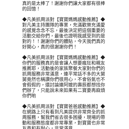
真的是太棒了！謝謝你們讓大家都有很棒
的回憶！
◆凡美抓周派對【寶寶媽媽感動推薦】◆
對凡美主持團隊的專業，充滿歡樂充滿愛
的感覺念念不忘，最後決定把這個重要的
活動交給你們，最後也證明我感受到的是
對的！！謝謝你們的體貼，今天我們真的
好開心，真的很謝謝你們！
◆凡美抓周派對【寶寶媽媽感動推薦】◆
你們的服務真的是會讓人想要瘋狂和親友
推薦耶，活動後的家族聚餐大家對你們的
抓周服務非常滿意，連平常話不多的大舅
舅竟然也稱讚你們很用心，不會俗氣也不
會假假的，還討論連阿嬤的壽辰都想找你
們辦了，只能說未來如果有二寶要再麻煩
你們喲
◆凡美抓周派對【寶寶爸爸感動推薦】◆
在網路上只有看到凡美提供非常齊全的抓
周服務，幫我們省去很多困擾，現場的帶
動和服務態度都非常專業，對寶寶也非常
友善和有耐心，非常滿意