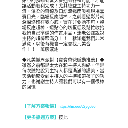
貼心的預想到當天會遇到各種可能，才能
讓活動順利完成！尤其總監主持功力一
流，溫柔的聲線及口語流暢度吸引現場嘉
賓目光，臨場反應超棒，之前看過影片就
深深烙印在我心底，實在非要她不可，臨
場反應超棒，還貼心的切蛋糕及幫忙收拾
我們自己準備的佈置用品，連老公都說說
主持的超棒跟滿分！！！就知道我們非常
滿意，以後有機會一定會找凡美合
作！！！萬般感謝
◆凡美抓周派對【寶寶爸爸感動推薦】◆
雖然之前都是太太在和主持人聯絡，但是
每次聽她說到主持人都是滿滿的讚美，當
天活動感受到主持人的主持和帶孩子的功
力，也謝謝主持人讓我們可以有一個很棒
的回憶
【了解方案報價
】
https://lin.ee/ASygde6
【更多抓週方案】
按此