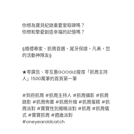
你想為寶貝紀錄重要里程碑嗎？
你想和摯愛創造幸福的記憶嗎？
§婚禮專家、抓周首選、尾牙保證，凡美，您
的活動神隊友§
★零廣告、零互惠GOOGLE搜尋「抓周主持
人」1500萬筆的首頁第一筆
#到府抓周 #抓周主持人 #抓周攝影 #抓周
錄影 #抓周佈置 #抓周外燴 #抓周蛋糕 #抓
周派對 #寶寶性別揭曉派對 #抓周 #抓周儀
式 #寶寶抓周 #週歲派對 
#oneyearoldcatch