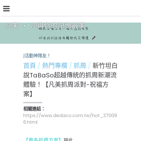
凡美 ‧ 凡與你的記憶最美
品牌介紹
熱門專欄
預約檔期
熱銷方案
美，您的活動神隊友！
首頁
熱門專欄
抓周
新竹坦白
說TaBaSo超越傳統的抓周新潮流
體驗！【凡美抓周派對-祝福方
案】
相關連結：
https://www.dedaco.com.tw/hot_37009
6.html
按此
【更多抓週方案】