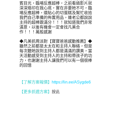
賓目光，臨場反應超棒，之前看過影片就
深深烙印在我心底，實在非要她不可，臨
場反應超棒，還貼心的切蛋糕及幫忙收拾
我們自己準備的佈置用品，連老公都說說
主持的超棒跟滿分！！！就知道我們非常
滿意，以後有機會一定會找凡美合
作！！！萬般感謝
◆凡美抓周派對【寶寶爸爸感動推薦】◆
雖然之前都是太太在和主持人聯絡，但是
每次聽她說到主持人都是滿滿的讚美，當
天活動感受到主持人的主持和帶孩子的功
力，也謝謝主持人讓我們可以有一個很棒
的回憶
【了解方案報價
】
https://lin.ee/ASygde6
【更多抓週方案】
按此