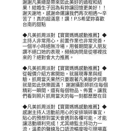
謝謝凡美總是帶來如此美好的過程和結
果！結婚生子因為有妳讓回憶更美好！！
謝天謝地，感謝命運讓我們再次相遇～辛
苦了！真的超滿意！讚！P.S希望妳喜歡
台南的甜點
◆凡美抓周派對【寶寶媽媽感動推薦】◆
主持人非常用心，前置作業也非常完善，
一個半小時絕無冷場，用餐期間家人朋友
讚不絕口她的表現，頻頻詢問是從哪裡找
來的？絕對會大力推薦。
◆凡美抓周派對【寶寶媽媽感動推薦】◆
從報價介紹方案開始，就展現專業與經
驗，抓周當天果然只要跟著凡美腳步抓周
就是如此快樂圓滿！ 謝謝攝影師抓住每個
精彩一瞬間，還有每個物品、佈置，讓我
們看到照片抓周當天的每一刻都歷歷在目
◆凡美抓周派對【寶寶媽媽感動推薦】◆
感謝主持人活動前用心的安排瑣碎事宜，
貼心的預想到當天會遇到各種可能，才能
讓活動順利完成！尤其總監主持功力一
流，溫柔的聲線及口語流暢度吸引現場嘉