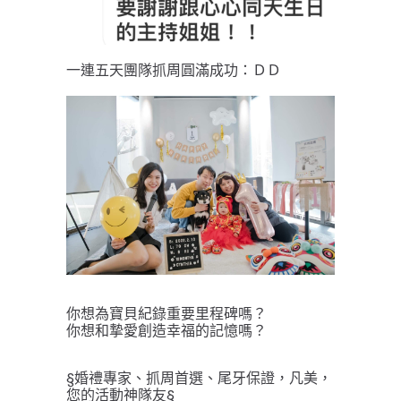
一連五天團隊抓周圓滿成功：ＤＤ
你想為寶貝紀錄重要里程碑嗎？
你想和摯愛創造幸福的記憶嗎？
§婚禮專家、抓周首選、尾牙保證，凡美，
您的活動神隊友§