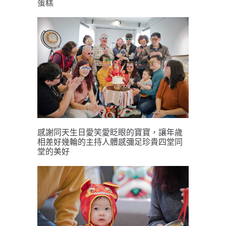
蛋糕
感謝同天生日愛笑愛眨眼的寶寶，讓年歲
相差好幾輪的主持人體感彌足珍貴四堂同
堂的美好️