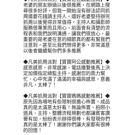
老婆的朋友辦過以後很推薦，在網路上搜
尋很多好評，但我一開始沒有辦法認同抓
周還要花錢請主持人，還好老婆堅持辦完
抓周以後覺得非常值得，主持人和攝影師
服務很專業而且用心，前面會有清楚的流
程表和我們說明溝通，讓我們很放心，最
重要的是老婆在意的細節真的都有幫我們
注意到，甚至比我們想得更多，非常滿意
以後會繼續幫你們多多推薦
◆凡美抓周派對【寶寶阿公感動推薦】◆
感恩感恩，非常感謝，電話連繫後馬上決
定加價指定總監主持，感謝您的鼎力幫
忙，心中充滿了滿滿的幸福與感恩，意義
非凡，太棒了！
◆凡美抓周派對【寶寶媽媽感動推薦】◆
原先因為場地有些限制很擔心佈置，成品
真的是太滿意太好看！無論佈置、拍照小
道具、主持、整體流程規劃也都讓賓客讚
譽有加，紛紛表示辦得很棒，有發現你們
真的是太棒了！謝謝你們讓大家都有很棒
的回憶！