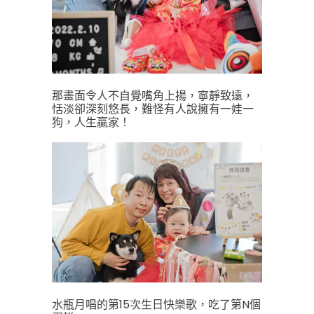
那畫面令人不自覺嘴角上揚，寧靜致遠，
恬淡卻深刻悠長，難怪有人說擁有一娃一
狗，人生贏家！
水瓶月唱的第15次生日快樂歌，吃了第N個