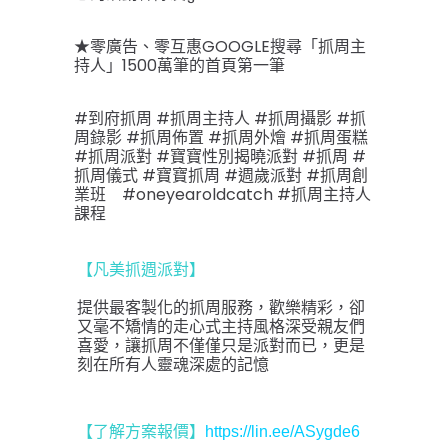
★零廣告、零互惠GOOGLE搜尋「抓周主
持人」1500萬筆的首頁第一筆
#到府抓周 #抓周主持人 #抓周攝影 #抓
周錄影 #抓周佈置 #抓周外燴 #抓周蛋糕 
#抓周派對 #寶寶性別揭曉派對 #抓周 #
抓周儀式 #寶寶抓周 #週歲派對 #抓周創
業班　#oneyearoldcatch #抓周主持人
課程
【凡美抓週派對】
提供最客製化的抓周服務，歡樂精彩，卻
又毫不矯情的走心式主持風格深受親友們
喜愛，讓抓周不僅僅只是派對而已，更是
刻在所有人靈魂深處的記憶
【了解方案報價
】
https://lin.ee/ASygde6