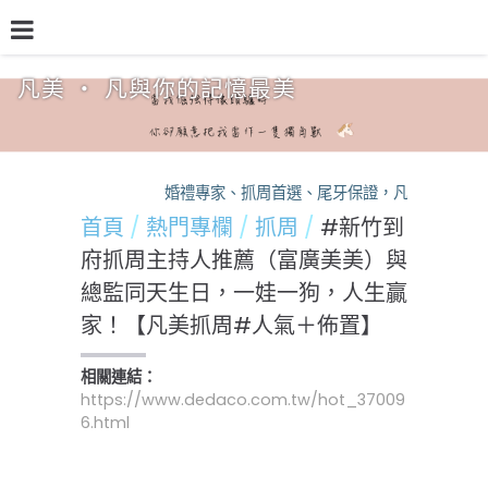
凡美 ‧ 凡與你的記憶最美
品牌介紹
熱門專欄
預約檔期
熱銷方案
婚禮專家、抓周首選、尾牙保證，凡美，您的活動
首頁
熱門專欄
抓周
#新竹到
府抓周主持人推薦（富廣美美）與
總監同天生日，一娃一狗，人生贏
家！【凡美抓周#人氣＋佈置】
相關連結：
https://www.dedaco.com.tw/hot_37009
6.html