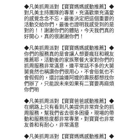
◆凡美抓周派對【寶寶媽媽感動推薦】◆
對凡美主持團隊的專業，充滿歡樂充滿愛
的感覺念念不忘，最後決定把這個重要的
活動交給你們，最後也證明我感受到的是
對的！！謝謝你們的體貼，今天我們真的
好開心，真的很謝謝你們！
◆凡美抓周派對【寶寶媽媽感動推薦】◆
你們的服務真的是會讓人想要瘋狂和親友
推薦耶，活動後的家族聚餐大家對你們的
抓周服務非常滿意，連平常話不多的大舅
舅竟然也稱讚你們很用心，不會俗氣也不
會假假的，還討論連阿嬤的壽辰都想找你
們辦了，只能說未來如果有二寶要再麻煩
你們喲
◆凡美抓周派對【寶寶爸爸感動推薦】◆
在網路上只有看到凡美提供非常齊全的抓
周服務，幫我們省去很多困擾，現場的帶
動和服務態度都非常專業，對寶寶也非常
友善和有耐心，非常滿意
◆凡美抓周派對【寶寶媽媽感動推薦】◆