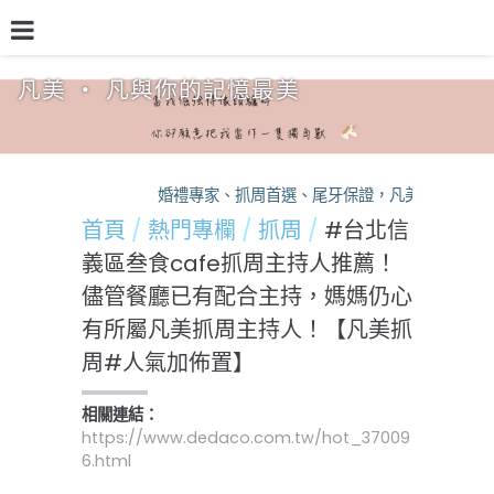
凡美 ‧ 凡與你的記憶最美
品牌介紹
熱門專欄
預約檔期
熱銷方案
婚禮專家、抓周首選、尾牙保證，凡美，您的活動神
首頁
熱門專欄
抓周
#台北信
義區叁食cafe抓周主持人推薦！
儘管餐廳已有配合主持，媽媽仍心
有所屬凡美抓周主持人！【凡美抓
周#人氣加佈置】
相關連結：
https://www.dedaco.com.tw/hot_37009
6.html