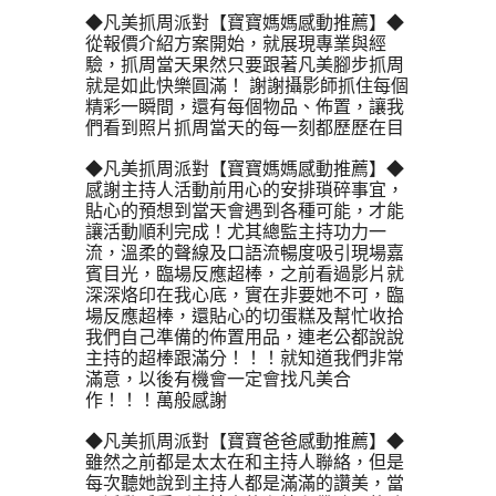
◆凡美抓周派對【寶寶媽媽感動推薦】◆
從報價介紹方案開始，就展現專業與經
驗，抓周當天果然只要跟著凡美腳步抓周
就是如此快樂圓滿！ 謝謝攝影師抓住每個
精彩一瞬間，還有每個物品、佈置，讓我
們看到照片抓周當天的每一刻都歷歷在目
◆凡美抓周派對【寶寶媽媽感動推薦】◆
感謝主持人活動前用心的安排瑣碎事宜，
貼心的預想到當天會遇到各種可能，才能
讓活動順利完成！尤其總監主持功力一
流，溫柔的聲線及口語流暢度吸引現場嘉
賓目光，臨場反應超棒，之前看過影片就
深深烙印在我心底，實在非要她不可，臨
場反應超棒，還貼心的切蛋糕及幫忙收拾
我們自己準備的佈置用品，連老公都說說
主持的超棒跟滿分！！！就知道我們非常
滿意，以後有機會一定會找凡美合
作！！！萬般感謝
◆凡美抓周派對【寶寶爸爸感動推薦】◆
雖然之前都是太太在和主持人聯絡，但是
每次聽她說到主持人都是滿滿的讚美，當