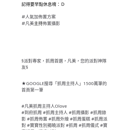
記得要早點休息唷：Ｄ
#人氣加佈置方案
#凡美
主持
佈置攝影
§派對專家，抓周首選，凡美，您的派對神隊
友§
★GOOGLE搜尋「抓周主持人」1500萬筆的
首頁第一筆
#凡美抓周主持人Olove
#到府抓周 #抓周主持人 #抓周攝影 #抓周錄
影 #抓周佈置 #抓周外燴 #抓周蛋糕 #抓周派
對 #寶寶性別揭曉派對 #抓周 #抓周儀式 #寶