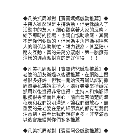
◆凡美抓周派對【寶寶媽媽感動推薦】◆
主持人雖然說是主持活動，但更像融入了
活動中的友人，細心觀察著大家的反應，
給予即時的控場，也親自協助收尾，其實
不是你們要做的，但因為主角爸媽招呼客
人的關係協助幫忙，親力親為，甚至陪小
朋友互動，真的是萬分感謝，第一胎擁有
這樣的週歲派對真的是好值得！！！ 
◆凡美抓周派對【寶寶爸爸感動推薦】◆
老婆的朋友辦過以後很推薦，在網路上搜
尋很多好評，但我一開始沒有辦法認同抓
周還要花錢請主持人，還好老婆堅持辦完
抓周以後覺得非常值得，主持人和攝影師
服務很專業而且用心，前面會有清楚的流
程表和我們說明溝通，讓我們很放心，最
重要的是老婆在意的細節真的都有幫我們
注意到，甚至比我們想得更多，非常滿意
以後會繼續幫你們多多推薦
◆凡美抓周派對【寶寶阿公感動推薦】◆