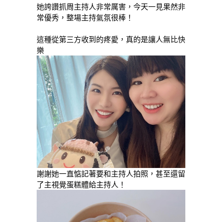
她誇讚抓周主持人非常厲害，今天一見果然非
常優秀，整場主持氣氛很棒！
這種從第三方收到的疼愛，真的是讓人無比快
樂
謝謝她一直惦記著要和主持人拍照，甚至還留
了主視覺蛋糕體給主持人！