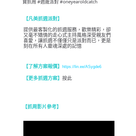
寶抓周 #週歲派對 #oneyearoldcatch
【凡美抓週派對】
提供最客製化的抓週服務，歡樂精彩，卻
又毫不矯情的走心式主持風格深受親友們
喜愛，讓抓週不僅僅只是派對而已，更是
刻在所有人靈魂深處的記憶
【了解方案報價
】
https://lin.ee/ASygde6
【更多抓週方案】
按此
【抓周影片參考
】