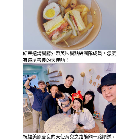
結束還請餐廳外帶美味餐點給團隊成員，怎麼
有這麼善良的天使吶！
祝福美麗善良的天使育兒之路能夠一路順遂，