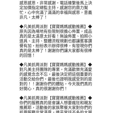
感恩感恩，非常感謝，電話連繫後馬上決
定加價指定總監主持，感謝您的鼎力幫
忙，心中充滿了滿滿的幸福與感恩，意義
非凡，太棒了！
◆凡美抓周派對【寶寶媽媽感動推薦】◆
原先因為場地有些限制很擔心佈置，成品
真的是太滿意太好看！無論佈置、拍照小
道具、主持、整體流程規劃也都讓賓客讚
譽有加，紛紛表示辦得很棒，有發現你們
真的是太棒了！謝謝你們讓大家都有很棒
的回憶！
◆凡美抓周派對【寶寶媽媽感動推薦】◆
對凡美主持團隊的專業，充滿歡樂充滿愛
的感覺念念不忘，最後決定把這個重要的
活動交給你們，最後也證明我感受到的是
對的！！謝謝你們的體貼，今天我們真的
好開心，真的很謝謝你們！
◆凡美抓周派對【寶寶媽媽感動推薦】◆
你們的服務真的是會讓人想要瘋狂和親友
推薦耶，活動後的家族聚餐大家對你們的
抓周服務非常滿意，連平常話不多的大舅