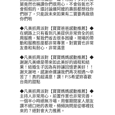
舅竟然也稱讚你們很用心，不會俗氣也不
會假假的，還討論連阿嬤的壽辰都想找你
們辦了，只能說未來如果有二寶要再麻煩
你們喲
◆凡美抓周派對【寶寶爸爸感動推薦】◆
在網路上只有看到凡美提供非常齊全的抓
周服務，幫我們省去很多困擾，現場的帶
動和服務態度都非常專業，對寶寶也非常
友善和有耐心，非常滿意
◆凡美抓周派對【寶寶媽媽感動推薦】◆
謝謝凡美總是帶來如此美好的過程和結
果！結婚生子因為有妳讓回憶更美好！！
謝天謝地，感謝命運讓我們再次相遇～辛
苦了！真的超滿意！讚！P.S希望妳喜歡
台南的甜點
◆凡美抓周派對【寶寶媽媽感動推薦】◆
主持人非常用心，前置作業也非常完善，
一個半小時絕無冷場，用餐期間家人朋友
讚不絕口她的表現，頻頻詢問是從哪裡找
來的？絕對會大力推薦。