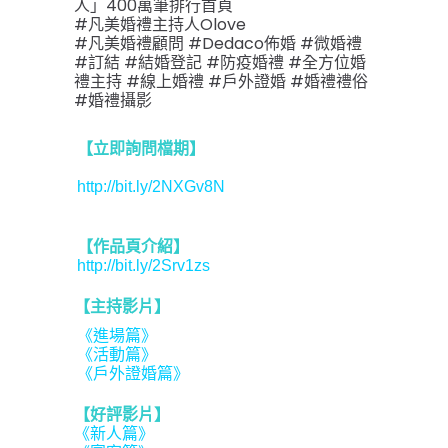
人」400萬筆排行首頁
#凡美婚禮主持人Olove
#凡美婚禮顧問 #Dedaco佈婚 #微婚禮
#訂結 #結婚登記 #防疫婚禮 #全方位婚
禮主持 #線上婚禮 #戶外證婚 #婚禮禮俗
#婚禮攝影
【立即詢問檔期】
http://bit.ly/2NXGv8N
【作品頁介紹】
http://bit.ly/2Srv1zs
【主持影片】
《進場篇》
《活動篇》
《戶外證婚篇》
【好評影片】
《新人篇》