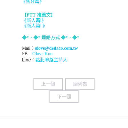
《賓客篇》
【PTT 推薦文】
《新人篇I》
《新人篇II》
◆*．◆* 連絡方式 ◆*．◆*
Mail：
olove@dedaco.com.tw
FB：
Olove Kuo
Line：
點此聯絡主持人
上一個
回列表
下一個