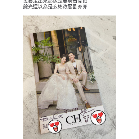
每套走出來都像是要廣告開拍
餘光還以為是玄彬改娶劉亦菲