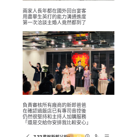
兩家人長年都在國外回台宴客
用盡畢生英打的能力溝通進度
第一次洽談主婚人竟然都到了
負責審核所有廠商的新郎爸爸
在確認過飯店已有專司音控後
仍然很堅持和主持人加購服務
「還是交給你安排我比較安心」