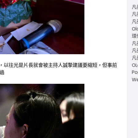
凡
凡
凡
Ol
環仙
凡
凡美
凡
鐘，以往光是片長就會被
主持人
誠摯建議要縮短，但事前
O
Po
過
W