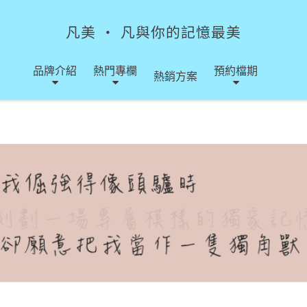
凡美 ‧ 凡與你的記憶最美
品牌介紹
熱門專欄
預約檔期
熱銷方案