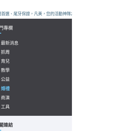
、尾牙保證，凡美，您的活動神隊友！
門專欄
最新消息
抓周
育兒
教學
公益
婚禮
商演
工具
關連結