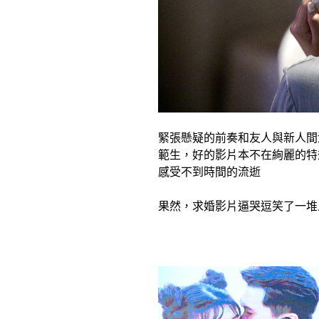
緊張
懸疑
的前奏和友人與新人間
範生，好的影片本不在
絢麗的特
感受不到時間的流逝
果然，求婚影片逼哭逗笑了一堆