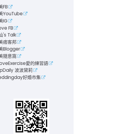
美FB
美YouTube
美IG
ove FB
's Talk
美痞客邦
Blogger
美隨意窩
LoveExercise愛的練習語
pDaily 波波黛莉
eddingday好婚市集