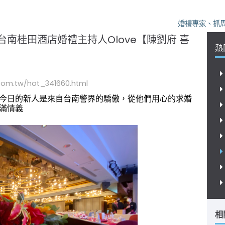
婚禮專家、抓周首選
台南桂田酒店婚禮主持人Olove【陳劉府 喜
熱
com.tw/hot_341660.html
今日的新人是來自台南警界的驕傲，從他們用心的求婚
滿情義
相