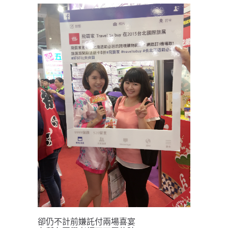
卻仍不計前嫌託付兩場喜宴