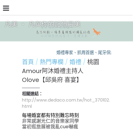
凡美 ‧ 凡與你的記憶最美
品牌介紹
熱門專欄
預約檔期
熱銷方案
婚禮專家、抓周首選、尾牙保證，凡美，
首頁
熱門專欄
婚禮
桃園
Amour阿沐婚禮主持人
Olove【邱吳府 喜宴】
相關連結：
http://www.dedaco.com.tw/hot_370102.
html
每場婚宴都有特別難忘時刻
非常感謝光仁的音樂家同學
當初逛旅展被我亂cue嚇瘋