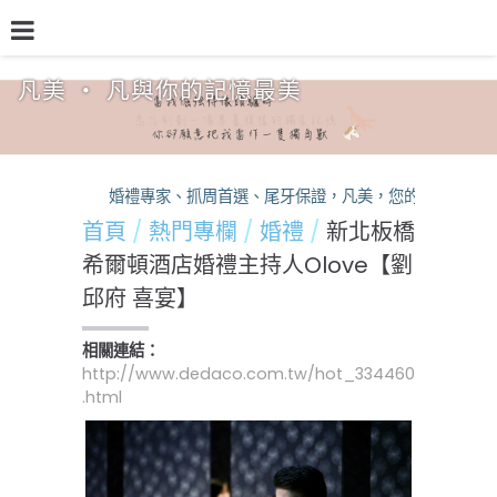
凡美 ‧ 凡與你的記憶最美
品牌介紹
熱門專欄
預約檔期
熱銷方案
婚禮專家、抓周首選、尾牙保證，凡美，您的活動神隊友
首頁
熱門專欄
婚禮
新北板橋
希爾頓酒店婚禮主持人Olove【劉
邱府 喜宴】
相關連結：
http://www.dedaco.com.tw/hot_334460
.html