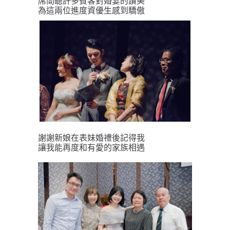
席間聽許多賓客對婚宴的讚美
為這兩位進度資優生感到驕傲
謝謝新娘在表妹婚禮後記得我
讓我能再度和有愛的家族相遇