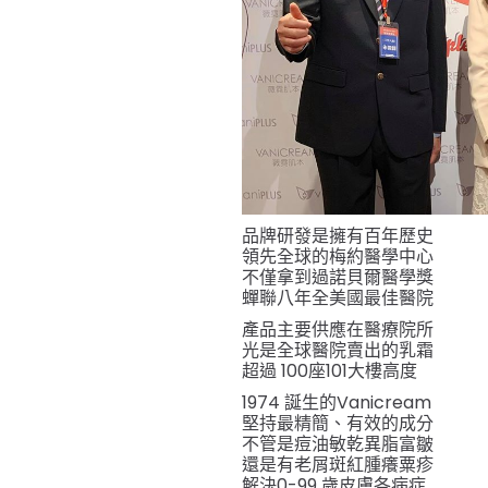
品牌研發是擁有百年歷史
領先全球的梅約醫學中心
不僅拿到過諾貝爾醫學獎
蟬聯八年全美國最佳醫院
產品主要供應在醫療院所
光是全球醫院賣出的乳霜
超過 100座101大樓高度
1974 誕生的Vanicream
堅持最精簡、有效的成分
不管是痘油敏乾異脂富皺
還是有老屑斑紅腫癢粟疹
解決0-99 歲皮膚各病症