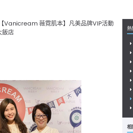
【Vanicream 薇霓肌本】凡美品牌VIP活動
熱
大飯店
相