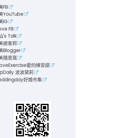
美FB
美YouTube
美IG
ove FB
's Talk
美痞客邦
Blogger
美隨意窩
LoveExercise愛的練習語
pDaily 波波黛莉
eddingday好婚市集