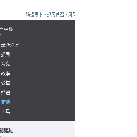
婚禮專家、抓周首選、尾牙保證，凡美，您的活動神隊友！
門專欄
最新消息
抓周
育兒
教學
公益
婚禮
商演
工具
關連結