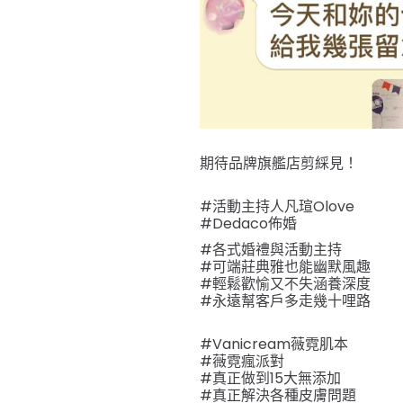
期待品牌旗艦店剪綵見！
#活動主持人凡瑄Olove
#Dedaco佈婚
#各式婚禮與活動主持
#可端莊典雅也能幽默風趣
#輕鬆歡愉又不失涵養深度
#永遠幫客戶多走幾十哩路
#Vanicream薇霓肌本
#薇霓瘋派對
#真正做到15大無添加
#真正解決各種皮膚問題