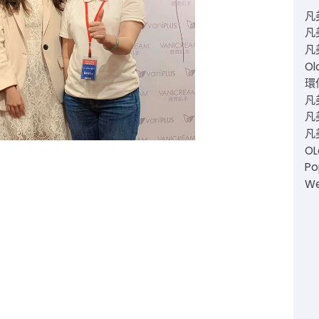
凡
凡
凡
Ol
環仙
凡
凡美
凡
O
Po
W