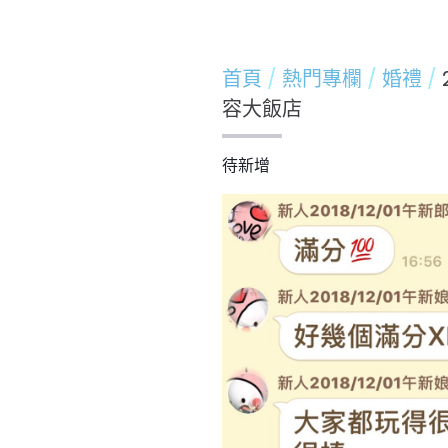
首頁
熱門專欄
婚禮
容大飯店
待新增