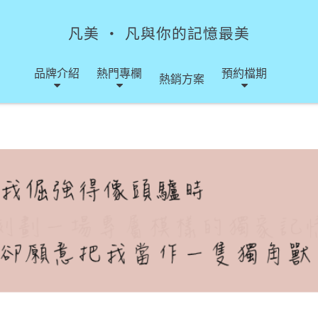
凡美 ‧ 凡與你的記憶最美
品牌介紹
熱門專欄
預約檔期
熱銷方案