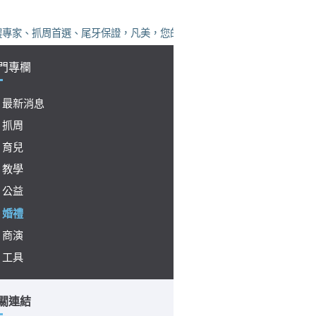
、抓周首選、尾牙保證，凡美，您的活動神隊友！
門專欄
最新消息
抓周
育兒
教學
公益
婚禮
商演
工具
關連結