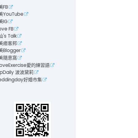
美FB
美YouTube
美IG
ove FB
's Talk
美痞客邦
Blogger
美隨意窩
LoveExercise愛的練習語
pDaily 波波黛莉
eddingday好婚市集