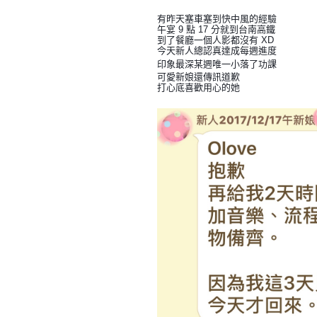
有昨天塞車塞到快中風的經驗
午宴 9 點 17 分就到台南高鐵
到了餐廳一個人影都沒有 XD
今天新人總認真達成每週進度
印象最深某週唯一小落了功課
可愛新娘還傳訊道歉
打心底喜歡用心的她