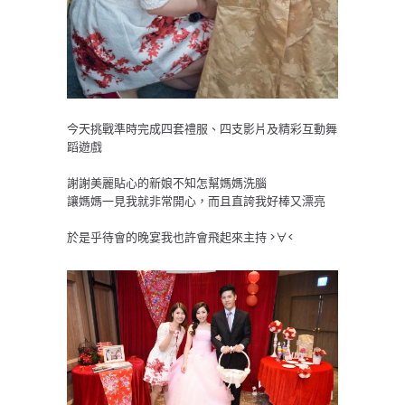
今天挑戰準時完成四套禮服、
四支影片及精彩互動舞
蹈遊戲
謝謝美麗貼心的新娘不知怎幫媽媽洗腦
讓媽媽一見我就非常開心，而且直誇我好棒又漂亮
於是乎待會的晚宴我也許會飛起來主持 >∀<