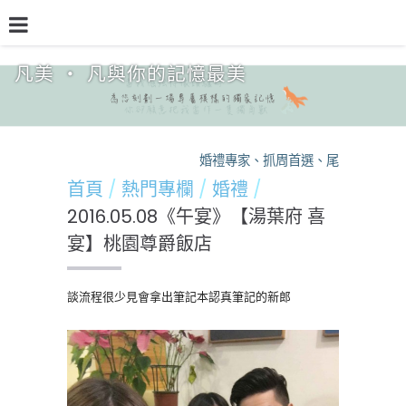
凡美 ‧ 凡與你的記憶最美
品牌介紹
熱門專欄
預約檔期
熱銷方案
婚禮專家、抓周首選、尾牙保證，凡
首頁
熱門專欄
婚禮
2016.05.08《午宴》【湯葉府 喜
宴】桃園尊爵飯店
談流程很少見會拿出筆記本認真筆記的新郎