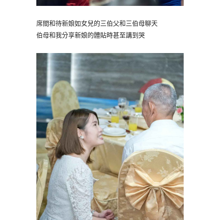
席間和待新娘如女兒的三伯父和三伯母聊天
伯母和我分享新娘的體貼時甚至講到哭