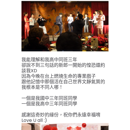
我能理解和我高中同班三年
卻說不到三句話的新郎一開始的惶恐還約
談我XD
因為今晚在台上燃燒生命的專業戲子
跟他記憶中那個活在自己世界文靜氣質的
我根本是不同人哪！
一個是我國中三年同班同學
一個是我高中三年同班同學
感謝這奇妙的緣份，祝你們永遠幸福唷
Love U all :)