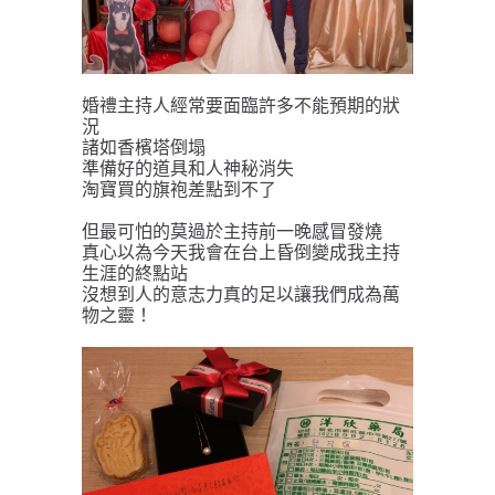
婚禮主持人經常要面臨許多不能預期的狀
況
諸如香檳塔倒塌
準備好的道具和人神秘消失
淘寶買的旗袍差點到不了
但最可怕的莫過於主持前一晚感冒發燒
真心以為今天我會在台上昏倒變成我主持
生涯的終點站
沒想到人的意志力真的足以讓我們成為萬
物之靈！