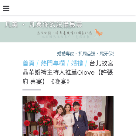
凡美 ‧ 凡與你的記憶最美
品牌介紹
熱門專欄
預約檔期
熱銷方案
婚禮專家、抓周首選、尾牙保證，凡美，您
首頁
熱門專欄
婚禮
台北故宮
晶華婚禮主持人推薦Olove【許張
府 喜宴】《晚宴》