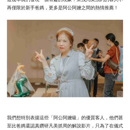
再僅限於新手爸媽，更多是阿公阿嬤之間的熱情推薦！
我們想特別表揚這些「阿公阿嬤級」的優質客人，他們甚
至比爸媽還認真鑽研凡美抓周的解說影片，只為了在儀式