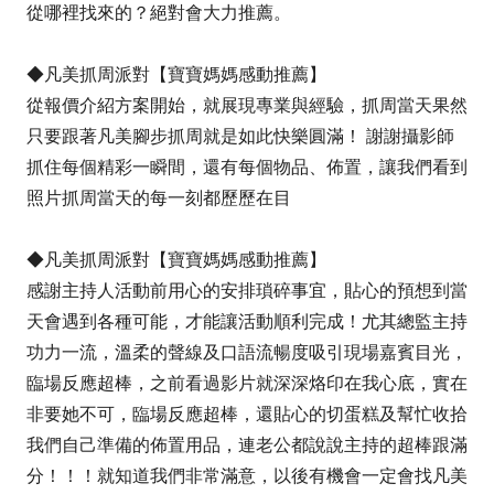
從哪裡找來的？絕對會大力推薦。
◆凡美抓周派對【寶寶媽媽感動推薦】
從報價介紹方案開始，就展現專業與經驗，抓周當天果然
只要跟著凡美腳步抓周就是如此快樂圓滿！ 謝謝攝影師
抓住每個精彩一瞬間，還有每個物品、佈置，讓我們看到
照片抓周當天的每一刻都歷歷在目
◆凡美抓周派對【寶寶媽媽感動推薦】
感謝主持人活動前用心的安排瑣碎事宜，貼心的預想到當
天會遇到各種可能，才能讓活動順利完成！尤其總監主持
功力一流，溫柔的聲線及口語流暢度吸引現場嘉賓目光，
臨場反應超棒，之前看過影片就深深烙印在我心底，實在
非要她不可，臨場反應超棒，還貼心的切蛋糕及幫忙收拾
我們自己準備的佈置用品，連老公都說說主持的超棒跟滿
分！！！就知道我們非常滿意，以後有機會一定會找凡美