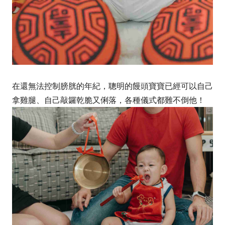
在還無法控制膀胱的年紀，聰明的饅頭寶寶已經可以自己
拿雞腿、自己敲鑼乾脆又俐落，各種儀式都難不倒他！