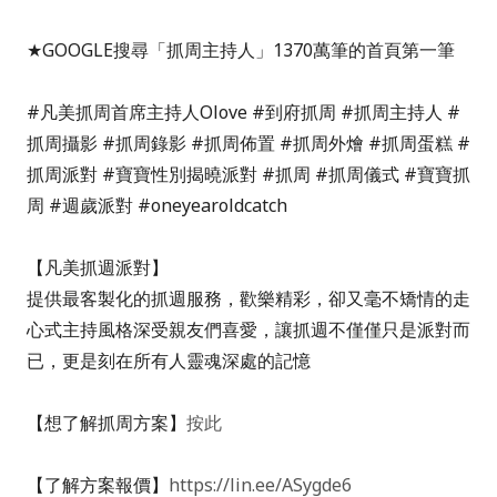
★GOOGLE搜尋「抓周主持人」1370萬筆的首頁第一筆
#凡美抓周首席主持人Olove
#到府抓周 #抓周主持人 #
抓周攝影 #抓周錄影 #抓周佈置 #抓周外燴 #抓周蛋糕 #
抓周派對 #寶寶性別揭曉派對 #抓周 #抓周儀式 #寶寶抓
周 #週歲派對 #oneyearoldcatch
【凡美抓週派對】
提供最客製化的抓週服務，歡樂精彩，卻又毫不矯情的走
心式主持風格深受親友們喜愛，讓抓週不僅僅只是派對而
已，更是刻在所有人靈魂深處的記憶
【想了解抓周方案】
按此
【了解方案報價
】
https://lin.ee/ASygde6