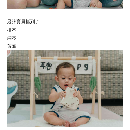
最終寶貝抓到了
積木
鋼琴
蒸籠