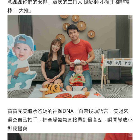
意謝謝你們的安排，這次的主持人 攝影師 小幫手都非常
棒！ 大推」
寶寶完美繼承爸媽的神顏DNA，自帶鏡頭語言，笑起來
還會自己拍手，把全場氣氛直接帶到最高點，瞬間變成小
型應援會