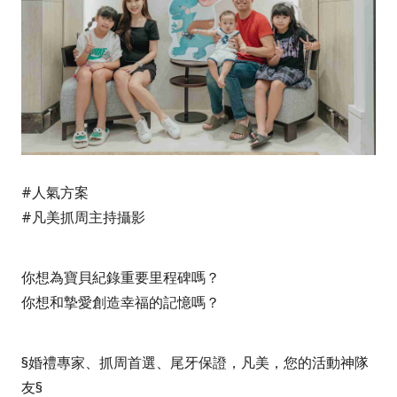
#人氣方案
#凡美抓周主持攝影
你想為寶貝紀錄重要里程碑嗎？
你想和摯愛創造幸福的記憶嗎？
§婚禮專家、抓周首選、尾牙保證，凡美，您的活動神隊
友§