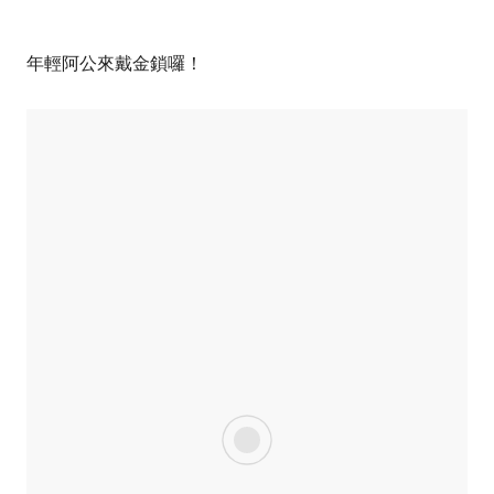
年輕阿公來戴金鎖囉！