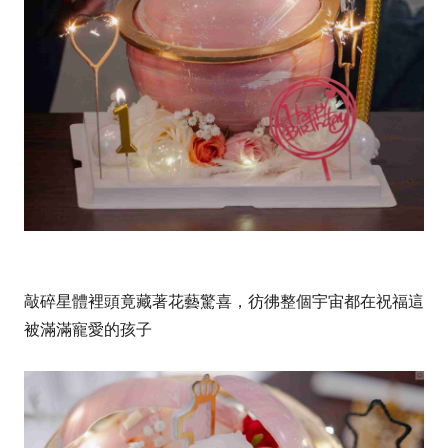
敲碎星體裡頭竟藏著花藝驚喜，彷彿整個宇宙都在祝福這
被滿滿寵愛的孩子