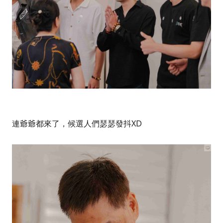
連爺爺都來了，候選人們瑟瑟發抖XD