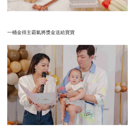
一桶金得主霸氣將獎金送給寶寶