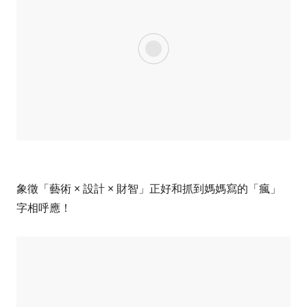
象徵「藝術 × 設計 × 財智」正好和抓到媽媽寫的「瘋」
字相呼應！