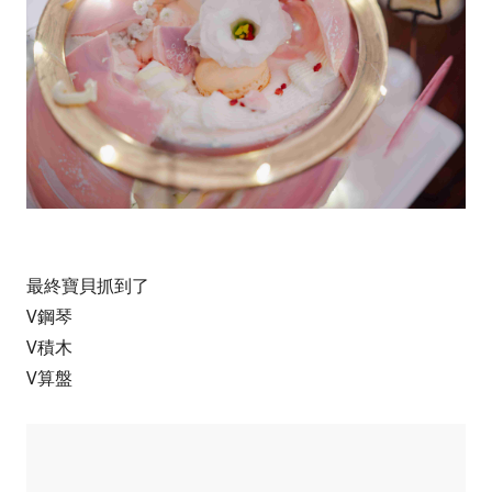
最終寶貝抓到了
V鋼琴
V積木
V算盤