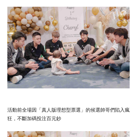
活動前全場因「真人版理想型票選」的候選帥哥們陷入瘋
狂，不斷加碼投注百元鈔