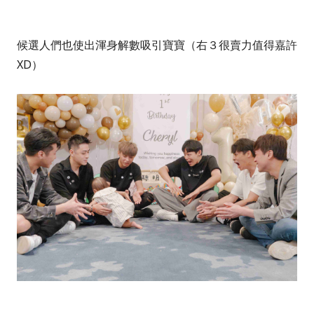
候選人們也使出渾身解數吸引寶寶（右３很賣力值得嘉許
XD）