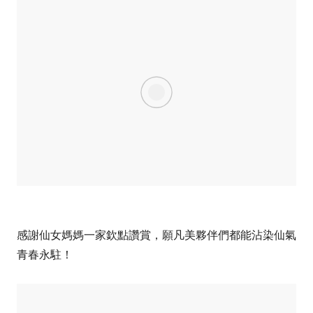
感謝仙女媽媽一家欽點讚賞，願凡美夥伴們都能沾染仙氣
青春永駐！