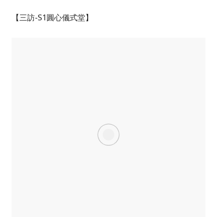
【三訪-S1圓心儀式堂】