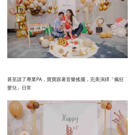
甚至請了專業PA，寶寶跟著音樂搖擺，完美演繹「瘋狂
嬰兒」日常