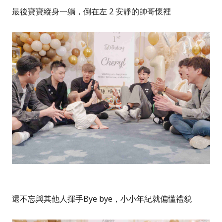
最後寶寶縱身一躺，倒在左 2 安靜的帥哥懷裡
還不忘與其他人揮手Bye bye，小小年紀就偏懂禮貌