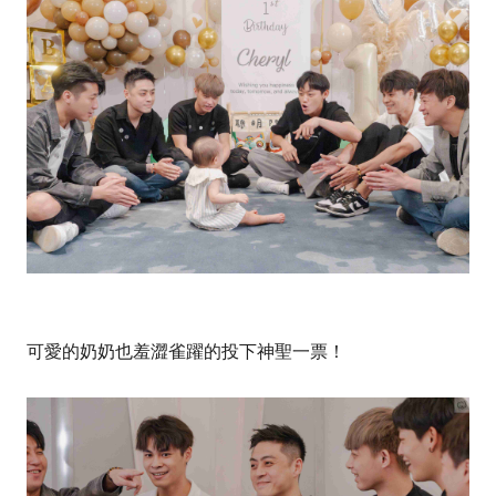
可愛的奶奶也羞澀雀躍的投下神聖一票！