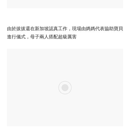
由於拔拔還在新加坡認真工作，現場由媽媽代表協助寶貝
進行儀式，母子兩人搭配超級厲害