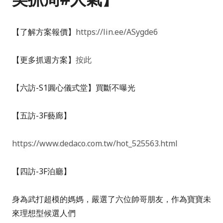
【了解方案報價
】
https://lin.ee/ASygde6
【更多抓週方案】
按此
【六訪-S1圓心儀式堂】買斷不曝光
【五訪-3F藝廊】
https://www.dedaco.com.tw/hot_525563.html
【四訪-3F泊廳】
身為武打超模的媽媽，嚴選了六位帥哥朋友，作為寶寶未
來理想型候選人們