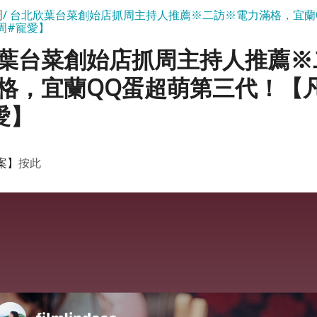
周
台北欣葉台菜創始店抓周主持人推薦※二訪※電力滿格，宜蘭
周#寵愛】
葉台菜創始店抓周主持人推薦※
格，宜蘭QQ蛋超萌第三代！【
愛】
案】
按此