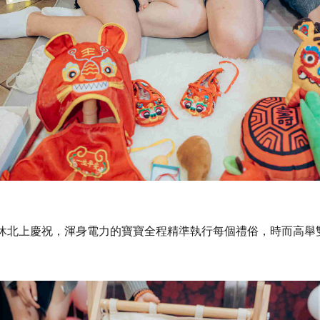
休北上慶祝，渾身電力的寶寶全程精準執行每個禮俗，時而高舉