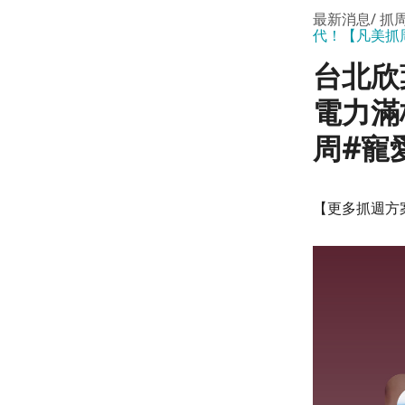
最新消息
抓
代！【凡美抓
台北欣
電力滿
周#寵
【更多抓週方