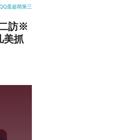
QQ蛋超萌第三
二訪※
凡美抓