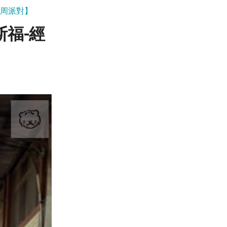
抓周派對】
福-經