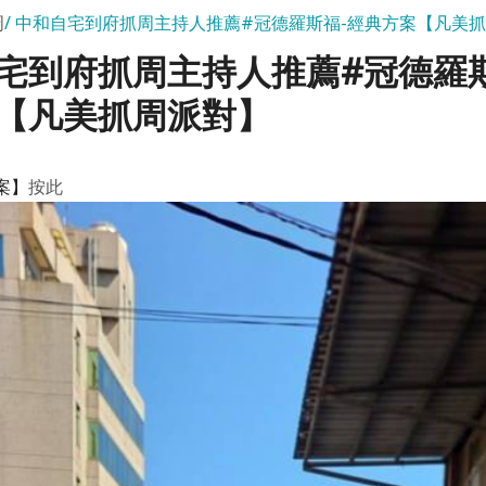
周
中和自宅到府抓周主持人推薦#冠德羅斯福-經典方案【凡美
宅到府抓周主持人推薦#冠德羅斯
【凡美抓周派對】
案】
按此