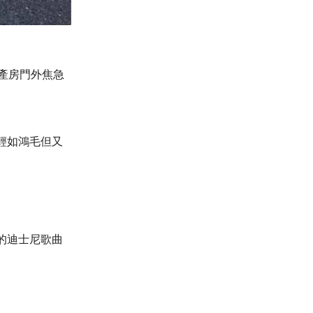
產房門外焦急
輕如鴻毛但又
的迪士尼歌曲