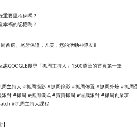
錄重要里程碑嗎？
造幸福的記憶嗎？
抓周首選、尾牙保證，凡美，您的活動神隊友§
惠GOOGLE搜尋「抓周主持人」1500萬筆的首頁第一筆
抓周主持人 #抓周攝影 #抓周錄影 #抓周佈置 #抓周外燴 #抓周
派對 #抓周 #抓周儀式 #寶寶抓周 #週歲派對
#
抓周創業班
catch
#抓周主持人課程
對】