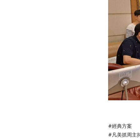
#經典方案
#凡美抓周
主