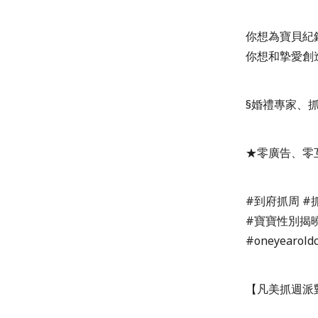
你想為寶貝紀
你想和摯愛創
§婚禮專家、
★零廣告、零互
#到府抓周 #
#寶寶性別揭曉
#oneyearold
【凡美抓週派