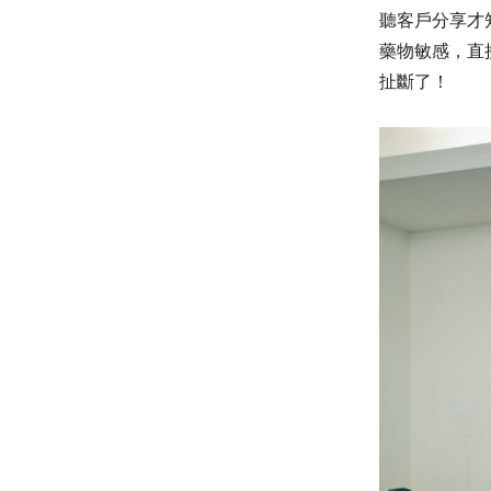
聽客戶分享才
藥物敏感，直
扯斷了！