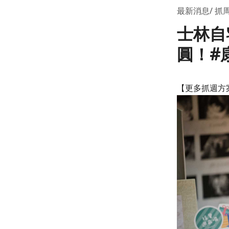
最新消息
抓
士林自
圓！#
【更多抓週方