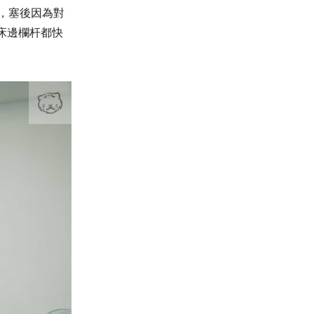
，
塞後因為對
床邊欄杆都快