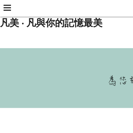
凡美 ‧ 凡與你的記憶最美