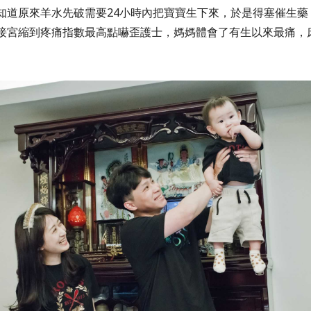
知道原來羊水先破需要24小時內把寶寶生下來，於是得塞催生藥
接宮縮到疼痛指數最高點嚇歪護士，媽媽體會了有生以來最痛，