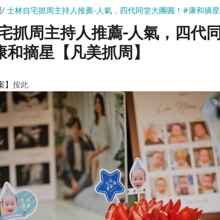
周
士林自宅抓周主持人推薦-人氣，四代同堂大團圓！#康和摘
宅抓周主持人推薦-人氣，四代
康和摘星【凡美抓周】
案】
按此