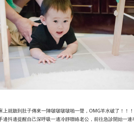
床上就聽到肚子傳來一陣啵啵啵啵啪一聲，OMG羊水破了！！！
手邊抖邊提醒自己深呼吸一邊冷靜聯絡老公，前往急診開始一連