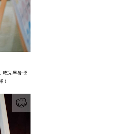
，吃完早餐愜
囉！