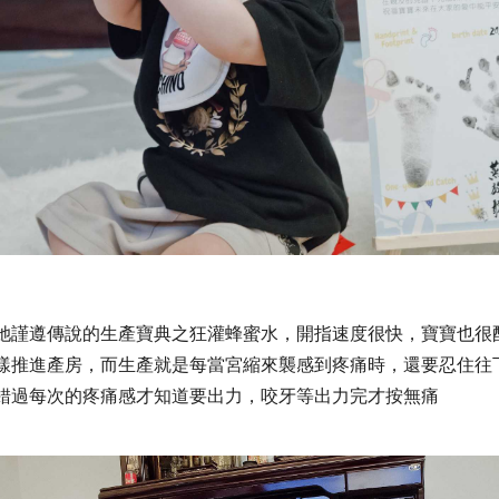
她謹遵傳說的生產寶典之狂灌蜂蜜水，開指速度很快，寶寶也很
樣推進產房，而
生產就是每當宮縮來襲感到疼痛時，還要忍住往
錯過每次的疼痛感才知道要出力，咬牙等出力完才按無痛