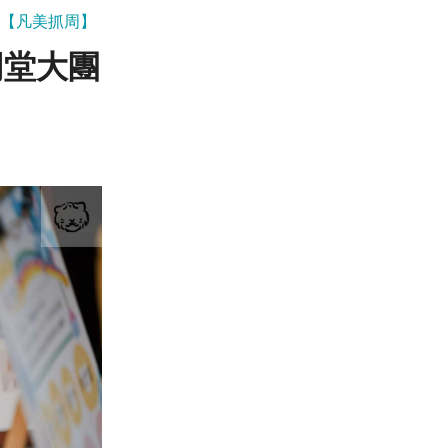
星【凡美抓周】
同堂大團