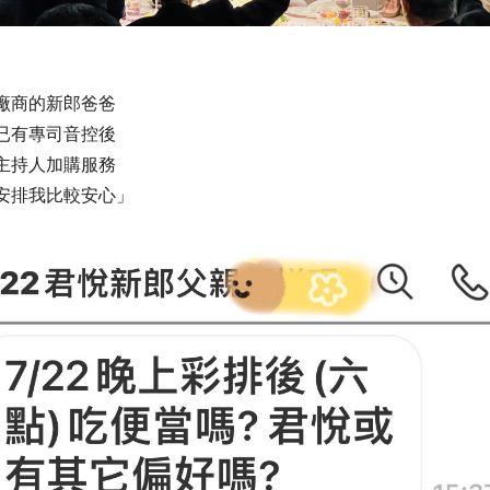
廠商的新郎爸爸
已有專司音控後
主持人加購服務
安排我比較安心」