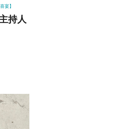
府 喜宴】
婚禮主持人