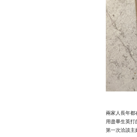
兩家人長年都
用盡畢生英打
第一次洽談主