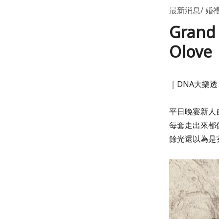
最新消息
婚
Gran
Olov
｜DNA大樂透
平日晚宴新人
每套走出來都
餘光還以為是