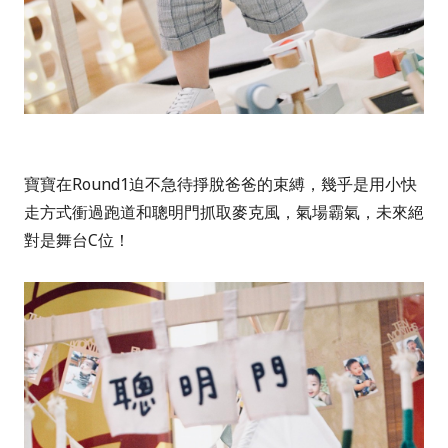
寶寶在Round1迫不急待掙脫爸爸的束縛，幾乎是用小快
走方式衝過跑道和聰明門抓取麥克風，氣場霸氣，未來絕
對是舞台C位！