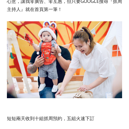
心意，讓我零廣告、零互惠，但只要GOOGLE搜尋『抓周
主持人』就在首頁第一筆！
短短兩天收到十組抓周預約，五組火速下訂