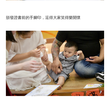
頒發證書前的手腳印，逗得大家笑得樂開懷