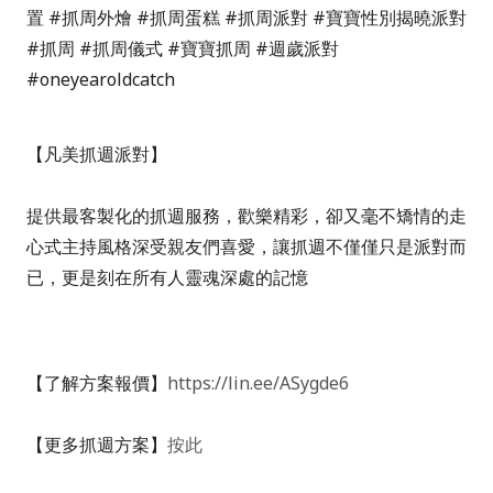
置 #抓周外燴 #抓周蛋糕 #抓周派對 #寶寶性別揭曉派對
#抓周 #抓周儀式 #寶寶抓周 #週歲派對
#oneyearoldcatch
【凡美抓週派對】
提供最客製化的抓週服務，歡樂精彩，卻又毫不矯情的走
心式主持風格深受親友們喜愛，讓抓週不僅僅只是派對而
已，更是刻在所有人靈魂深處的記憶
【了解方案報價
】
https://lin.ee/ASygde6
【更多抓週方案】
按此