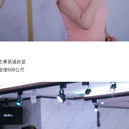
之事莫過於是
僅500公尺