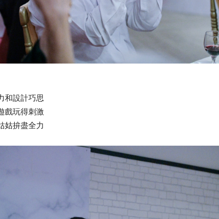
力和設計巧思
遊戲玩得刺激
姑姑拚盡全力