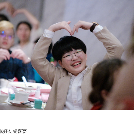
親好友桌喜宴