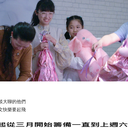
談大聊的他們
文快樂要起飛