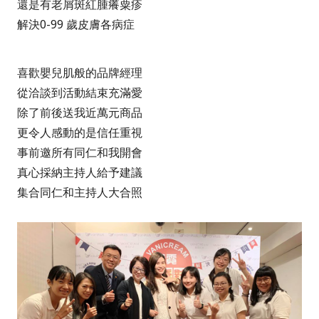
還是有老屑斑紅腫癢粟疹
解決0-99 歲皮膚各病症
喜歡嬰兒肌般的品牌經理
從洽談到活動結束充滿愛
除了前後送我近萬元商品
更令人感動的是信任重視
事前邀所有同仁和我開會
真心採納主持人給予建議
集合同仁和主持人大合照