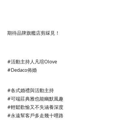
期待品牌旗艦店剪綵見！
#活動主持人凡瑄Olove
#Dedaco佈婚
#各式婚禮與活動主持
#可端莊典雅也能幽默風趣
#輕鬆歡愉又不失涵養深度
#永遠幫客戶多走幾十哩路