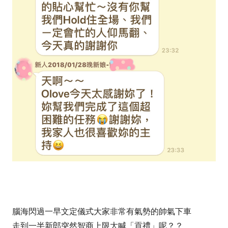
腦海閃過一早文定儀式大家非常有氣勢的帥氣下車
走到一半新郎突然智商上限大喊「貢禮」呢？？