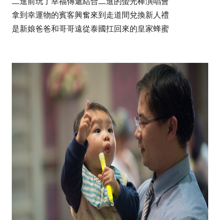
二進前玩了幸福傳遞結合二進的螢光棒演唱會
拿到幸運物的賓客興奮來到走道間兌換新人禮
是新娘爸爸和哥哥遠從泰國扛回來的皇家蜂蜜