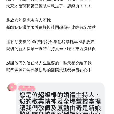
大家才發現聘禮已經被車載走了，超經典！！！
最欣喜的是也沒有人不悅
新郎媽媽還笑著說這樣以後回想起來比較有記憶點
還有穿皮衣的 85 歲阿公分享他騎摩托車和炒股票
親切的新人長輩一直請主持人坐下吃下東西沒關係
感謝他們的信任將人生重要的一整天都交給了我
那些美麗好笑感動快樂的回憶永遠都存留在心中