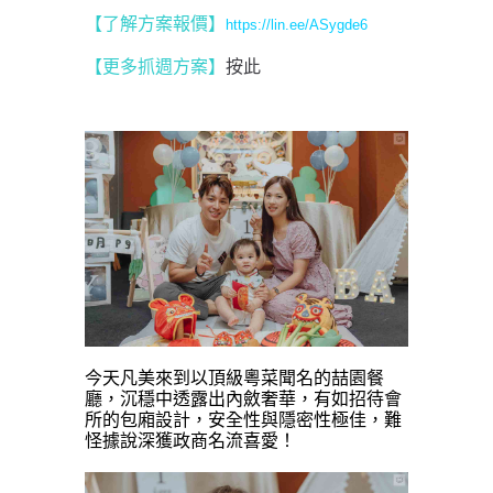
【了解方案報價
】
https://lin.ee/ASygde6
【更多抓週方案】
按此
今天凡美來到以頂級粵菜聞名的喆園餐
廳，沉穩中透露出內斂奢華，有如招待會
所的包廂設計，安全性與隱密性極佳，難
怪據說深獲政商名流喜愛！