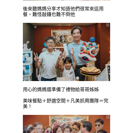
後來聽媽媽分享才知道他們很常來這用
餐，難怪敲鑼也難不倒他
用心的媽媽還準備了禮物給哥哥姊姊
美味餐點＋舒適空間＋凡美抓周團隊＝完
美！