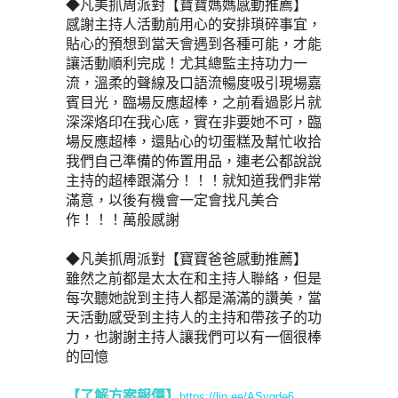
◆凡美抓周派對【寶寶媽媽感動推薦】
感謝主持人活動前用心的安排瑣碎事宜，
貼心的預想到當天會遇到各種可能，才能
讓活動順利完成！尤其總監主持功力一
流，溫柔的聲線及口語流暢度吸引現場嘉
賓目光，臨場反應超棒，之前看過影片就
深深烙印在我心底，實在非要她不可，臨
場反應超棒，還貼心的切蛋糕及幫忙收拾
我們自己準備的佈置用品，連老公都說說
主持的超棒跟滿分！！！就知道我們非常
滿意，以後有機會一定會找凡美合
作！！！萬般感謝
◆凡美抓周派對【寶寶爸爸感動推薦】
雖然之前都是太太在和主持人聯絡，但是
每次聽她說到主持人都是滿滿的讚美，當
天活動感受到主持人的主持和帶孩子的功
力，也謝謝主持人讓我們可以有一個很棒
的回憶
【了解方案報價
】
https://lin.ee/ASygde6