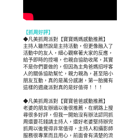
【抓周好評】
◆凡美抓周派對【寶寶媽媽感動推薦】
主持人雖然說是主持活動，但更像融入了
活動中的友人，細心觀察著大家的反應，
給予即時的控場，也親自協助收尾，其實
不是你們要做的，但因為主角爸媽招呼客
人的關係協助幫忙，親力親為，甚至陪小
朋友互動，真的是萬分感謝，第一胎擁有
這樣的週歲派對真的是好值得！！！ 
◆凡美抓周派對【寶寶爸爸感動推薦】
老婆的朋友辦過以後很推薦，在網路上搜
尋很多好評，但我一開始沒有辦法認同抓
周還要花錢請主持人，還好老婆堅持辦完
抓周以後覺得非常值得，主持人和攝影師
服務很專業而且用心，前面會有清楚的流