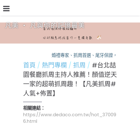
凡美 ‧ 凡與你的記憶最美
品牌介紹
熱門專欄
預約檔期
熱銷方案
婚禮專家、抓周首選、尾牙保證，凡美，您的活
首頁
熱門專欄
抓周
#台北喆
園餐廳抓周主持人推薦！顏值逆天
一家的超萌抓周趣！【凡美抓周#
人氣+佈置】
相關連結：
https://www.dedaco.com.tw/hot_37009
6.html