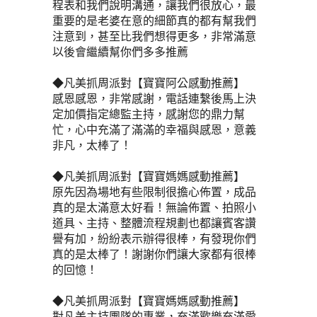
程表和我們說明溝通，讓我們很放心，最
重要的是老婆在意的細節真的都有幫我們
注意到，甚至比我們想得更多，非常滿意
以後會繼續幫你們多多推薦
◆凡美抓周派對【寶寶阿公感動推薦】
感恩感恩，非常感謝，電話連繫後馬上決
定加價指定總監主持，感謝您的鼎力幫
忙，心中充滿了滿滿的幸福與感恩，意義
非凡，太棒了！
◆凡美抓周派對【寶寶媽媽感動推薦】
原先因為場地有些限制很擔心佈置，成品
真的是太滿意太好看！無論佈置、拍照小
道具、主持、整體流程規劃也都讓賓客讚
譽有加，紛紛表示辦得很棒，有發現你們
真的是太棒了！謝謝你們讓大家都有很棒
的回憶！
◆凡美抓周派對【寶寶媽媽感動推薦】
對凡美主持團隊的專業，充滿歡樂充滿愛