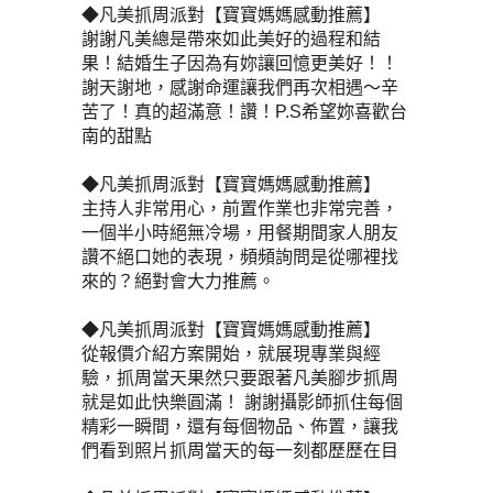
◆凡美抓周派對【寶寶媽媽感動推薦】
謝謝凡美總是帶來如此美好的過程和結
果！結婚生子因為有妳讓回憶更美好！！
謝天謝地，感謝命運讓我們再次相遇～辛
苦了！真的超滿意！讚！P.S希望妳喜歡台
南的甜點
◆凡美抓周派對【寶寶媽媽感動推薦】
主持人非常用心，前置作業也非常完善，
一個半小時絕無冷場，用餐期間家人朋友
讚不絕口她的表現，頻頻詢問是從哪裡找
來的？絕對會大力推薦。
◆凡美抓周派對【寶寶媽媽感動推薦】
從報價介紹方案開始，就展現專業與經
驗，抓周當天果然只要跟著凡美腳步抓周
就是如此快樂圓滿！ 謝謝攝影師抓住每個
精彩一瞬間，還有每個物品、佈置，讓我
們看到照片抓周當天的每一刻都歷歷在目