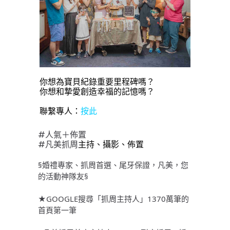
你想為寶貝紀錄重要里程碑嗎？
你想和摯愛創造幸福的記憶嗎？
聯繫專人：
按此
#人氣＋佈置
#凡美抓周
主持、攝影、佈置
§婚禮專家、抓周首選、尾牙保證，凡美，您
的活動神隊友§
★GOOGLE搜尋「抓周主持人」1370萬筆的
首頁第一筆