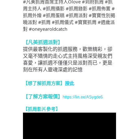
#凡美抓周首席主持人Olove 
#到府抓周 #抓
周主持人 #抓周攝影 #抓周錄影 #抓周佈置 #
抓周外燴 #抓周蛋糕 #抓周派對 #寶寶性別揭
曉派對 #抓周 #抓周儀式 #寶寶抓周 #週歲派
對 #oneyearoldcatch
【凡美抓週派對】
提供最客製化的抓週服務，歡樂精彩，卻
又毫不矯情的走心式主持風格深受親友們
喜愛，讓抓週不僅僅只是派對而已，更是
刻在所有人靈魂深處的記憶
【想了解抓周方案】
按此
【了解方案報價
】
https://lin.ee/ASygde6
【抓周影片參考
】