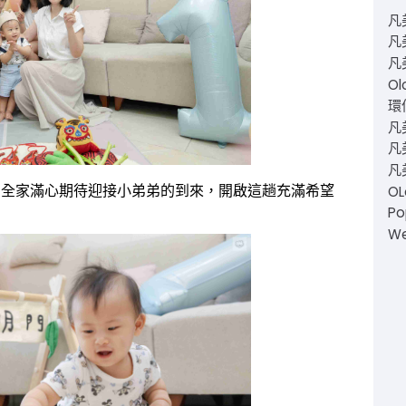
凡
凡
凡
Ol
環仙
凡
凡美
凡
O
，全家滿心期待迎接小弟弟的到來，開啟這趟充滿希望
Po
W