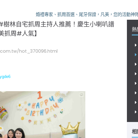
婚禮專家、抓周首選、尾牙保證，凡美，您的活動神隊友
#樹林自宅抓周主持人推薦！慶生小喇叭譜
熱
美抓周#人氣】
.com.tw/hot_370096.html
Sygde6
相