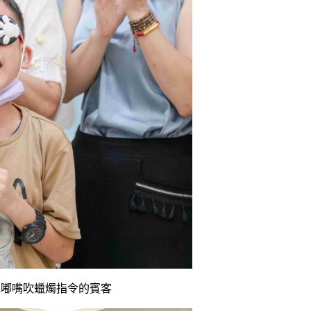
人嘟嘴吹蠟燭指令的賓客