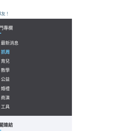
！
門專欄
最新消息
抓周
育兒
教學
公益
婚禮
商演
工具
關連結