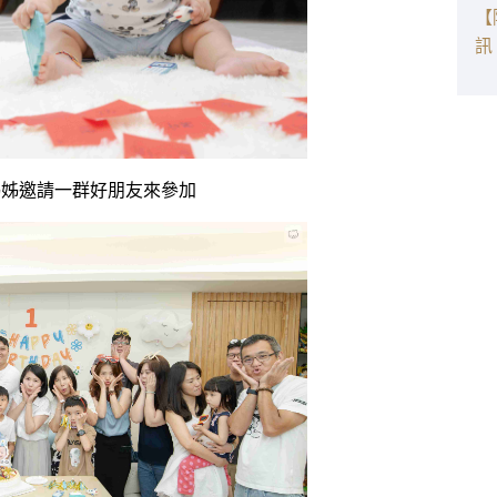
【
訊
姊姊邀請一群好朋友來參加