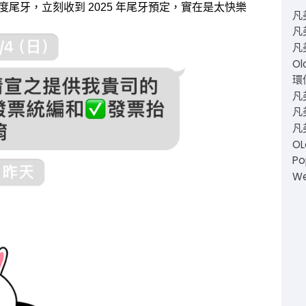
年度尾牙，立刻收到 2025 年尾牙預定，實在是太快樂
凡
凡
凡
Ol
環仙
凡
凡美
凡
O
Po
W