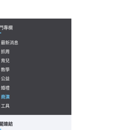
門專欄
最新消息
抓周
育兒
教學
公益
婚禮
商演
工具
關連結