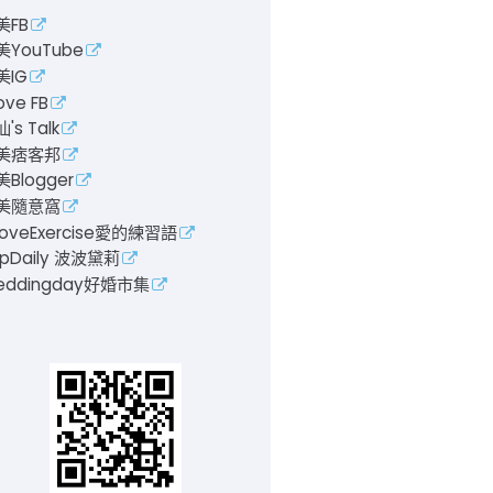
美FB
美YouTube
美IG
ove FB
's Talk
美痞客邦
Blogger
美隨意窩
LoveExercise愛的練習語
pDaily 波波黛莉
eddingday好婚市集