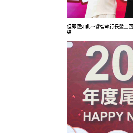
但即便如此～睿智執行長暨上
練