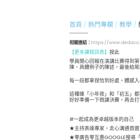
首頁
熱門專欄
教學
相關連結：
https://www.dedaco
【更多課程訊息】
按此
學員開心回報在演講比賽得到第
陳、具體例子的陳述，最後結尾
每一段都拿捏恰到好處，體感入
這種連「小年夜」和「初五」都
好好準備一下微課決賽，再去打
#一起成為更卓越版本的自己
★主持表達專家，走心溝通首選
★零廣告零互惠GOOGLE搜尋