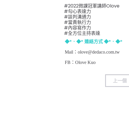
#2022微課冠軍講師Olove
#勾心表達力
#談判溝通力
#當責執行力
#內容寫作力
#全方位主持表達
◆*．◆* 連絡方式 ◆*．◆*
Mail：olove@dedaco.com.tw
FB：
Olove Kuo
上一個