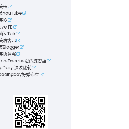
美FB
美YouTube
美IG
ove FB
's Talk
美痞客邦
Blogger
美隨意窩
LoveExercise愛的練習語
pDaily 波波黛莉
eddingday好婚市集