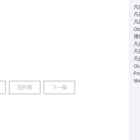
凡
凡
凡
Ol
環仙
凡
凡美
凡
O
Po
W
回列表
下一個