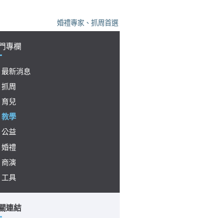
婚禮專家、抓周首選、尾牙保證，凡美，您的活動神隊
門專欄
最新消息
抓周
育兒
教學
公益
婚禮
商演
工具
關連結