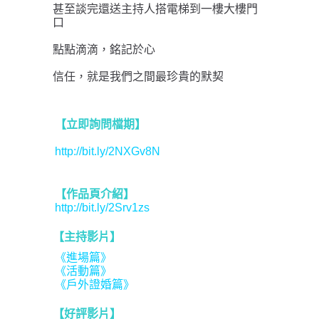
甚至談完還送主持人搭電梯到一樓大樓門
口
點點滴滴，銘記於心
信任，就是我們之間最珍貴的默契
【立即詢問檔期】
http://bit.ly/2NXGv8N
【作品頁介紹】
http://bit.ly/2Srv1zs
【主持影片】
《進場篇》
《活動篇》
《戶外證婚篇》
【好評影片】