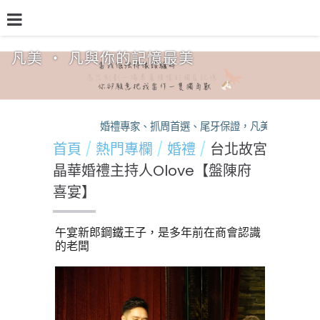
凡美 ‧ 凡與你的記憶最美
品牌介紹
熱門專欄
預約檔期
熱銷方案
婚禮專家、抓周首選、尾牙保證，凡美，您的活動
首頁
熱門專欄
婚禮
台北故宮
晶華婚禮主持人Olove【盤陳府
喜宴】
午宴新郎鋼鐵王子，是多年前在商會認識
的老闆