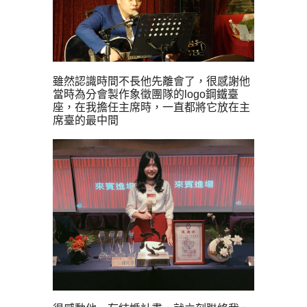
雖然認識時間不長他先離會了，很感謝他
當時
為分會製作象徵團隊的lo
go鋼鐵臺
座，
在我擔任主席時，一直都將它放在主
席臺的最中間