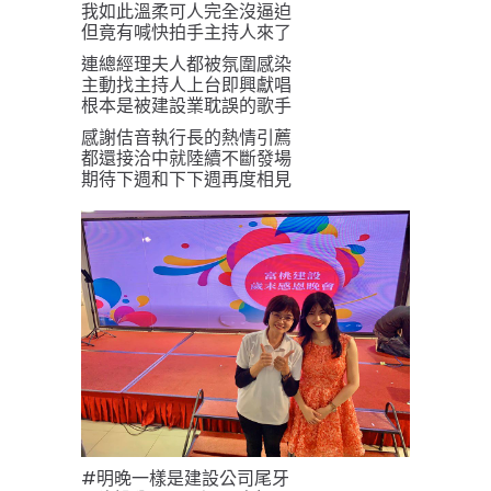
我如此溫柔可人完全沒逼迫
但竟有喊快拍手主持人來了
連總經理夫人都被氛圍感染
主動找主持人上台即興獻唱
根本是被建設業耽誤的歌手
感謝佶音執行長的熱情引薦
都還接洽中就陸續不斷發場
期待下週和下下週再度相見
#明晚一樣是建設公司尾牙