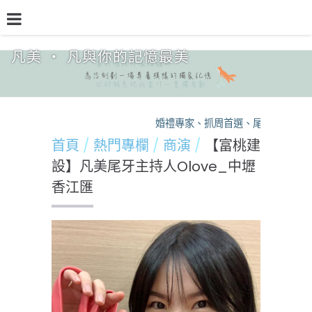
凡美 ‧ 凡與你的記憶最美
品牌介紹
熱門專欄
預約檔期
熱銷方案
婚禮專家、抓周首選、尾牙保證，凡
首頁
熱門專欄
商演
【富桃建
設】凡美尾牙主持人Olove_中壢
香江匯