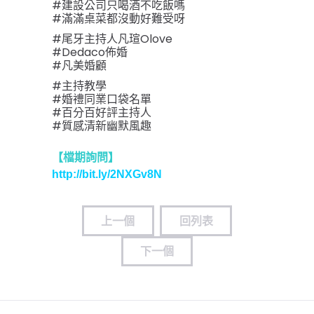
#建設公司只喝酒不吃飯嗎
#滿滿桌菜都沒動好難受呀
#尾牙主持人凡瑄Olove
#Dedaco佈婚
#凡美婚顧
#主持教學
#婚禮同業口袋名單
#百分百好評主持人
#質感清新幽默風趣
【檔期詢問】
http://bit.ly/2NXGv8N
上一個
回列表
下一個