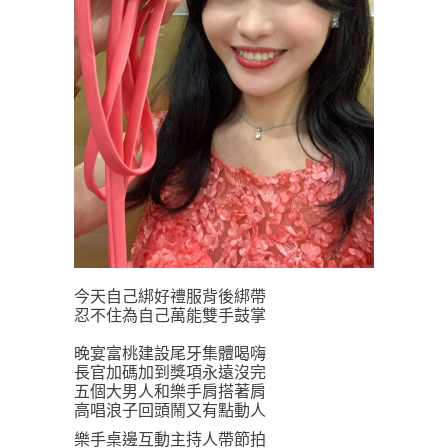
今天自己綁好禮服背後綁帶
忍不住為自己萬能雙手鼓掌
晚宴富桃建設尾牙集體喝嗨
長官加碼加到獎項永遠沒完
五個大男人和樂手肩搭著肩
高唱浪子回頭鬧又有點動人
樂手桌邊互動主持人帶節拍