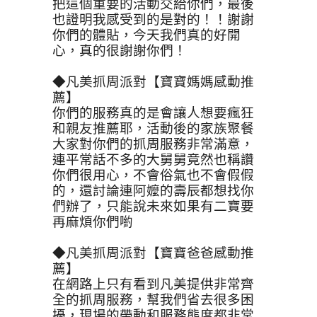
把這個重要的活動交給你們，最後
也證明我感受到的是對的！！謝謝
你們的體貼，今天我們真的好開
心，真的很謝謝你們！
◆凡美抓周派對【寶寶媽媽感動推
薦】
你們的服務真的是會讓人想要瘋狂
和親友推薦耶，活動後的家族聚餐
大家對你們的抓周服務非常滿意，
連平常話不多的大舅舅竟然也稱讚
你們很用心，不會俗氣也不會假假
的，還討論連阿嬤的壽辰都想找你
們辦了，只能說未來如果有二寶要
再麻煩你們喲
◆凡美抓周派對【寶寶爸爸感動推
薦】
在網路上只有看到凡美提供非常齊
全的抓周服務，幫我們省去很多困
擾，現場的帶動和服務態度都非常