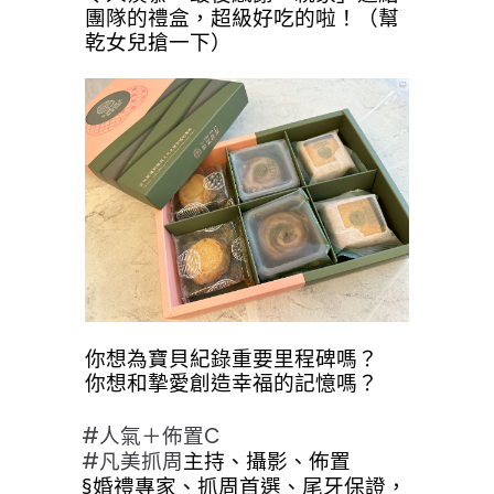
團隊的禮盒，超級好吃的啦！（幫
乾女兒搶一下）
你想為寶貝紀錄重要里程碑嗎？
你想和摯愛創造幸福的記憶嗎？
#人氣＋佈置C
#凡美抓周
主持、攝影、佈置
§婚禮專家、抓周首選、尾牙保證，