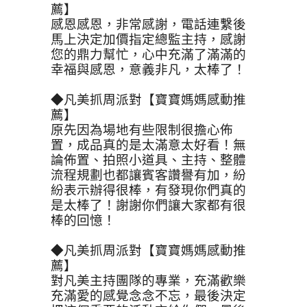
薦】
感恩感恩，非常感謝，電話連繫後
馬上決定加價指定總監主持，感謝
您的鼎力幫忙，心中充滿了滿滿的
幸福與感恩，意義非凡，太棒了！
◆凡美抓周派對【寶寶媽媽感動推
薦】
原先因為場地有些限制很擔心佈
置，成品真的是太滿意太好看！無
論佈置、拍照小道具、主持、整體
流程規劃也都讓賓客讚譽有加，紛
紛表示辦得很棒，有發現你們真的
是太棒了！謝謝你們讓大家都有很
棒的回憶！
◆凡美抓周派對【寶寶媽媽感動推
薦】
對凡美主持團隊的專業，充滿歡樂
充滿愛的感覺念念不忘，最後決定