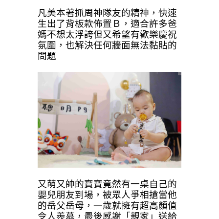
凡美本著抓周神隊友的精神，快速
生出了背板款佈置Ｂ，適合許多爸
媽不想太浮誇但又希望有歡樂慶祝
氛圍，也解決任何牆面無法黏貼的
問題
又萌又帥的寶寶竟然有一桌自己的
嬰兒朋友到場，被眾人爭相搶當他
的岳父岳母，一歲就擁有超高顏值
令人羨慕，最後感謝「親家」送給