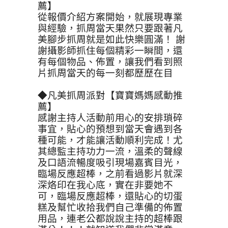
薦】
從報價介紹方案開始，就展現專業
與經驗，抓周當天果然只要跟著凡
美腳步抓周就是如此快樂圓滿！ 謝
謝攝影師抓住每個精彩一瞬間，還
有每個物品、佈置，讓我們看到照
片抓周當天的每一刻都歷歷在目
◆凡美抓周派對【寶寶媽媽感動推
薦】
感謝主持人活動前用心的安排瑣碎
事宜，貼心的預想到當天會遇到各
種可能，才能讓活動順利完成！尤
其總監主持功力一流，溫柔的聲線
及口語流暢度吸引現場嘉賓目光，
臨場反應超棒，之前看過影片就深
深烙印在我心底，實在非要她不
可，臨場反應超棒，還貼心的切蛋
糕及幫忙收拾我們自己準備的佈置
用品，連老公都說說主持的超棒跟