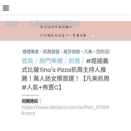
凡美 ‧ 凡與你的記憶最美
品牌介紹
熱門專欄
預約檔期
熱銷方案
婚禮專家、抓周首選、尾牙保證，凡美，您的活動神隊友！
首頁
熱門專欄
抓周
#堤諾義
式比薩Tino's Pizza抓周主持人推
薦！萬人迷女婿首選！【凡美抓周
#人氣+佈置C】
相關連結：
https://www.dedaco.com.tw/hot_37009
6.html