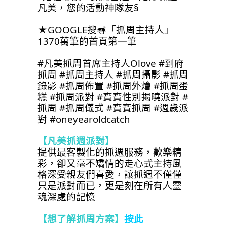
凡美，您的活動神隊友§
★GOOGLE搜尋「抓周主持人」
1370萬筆的首頁第一筆
#凡美抓周首席主持人Olove 
#到府
抓周 #抓周主持人 #抓周攝影 #抓周
錄影 #抓周佈置 #抓周外燴 #抓周蛋
糕 #抓周派對 #寶寶性別揭曉派對 #
抓周 #抓周儀式 #寶寶抓周 #週歲派
對 #oneyearoldcatch
【凡美抓週派對】
提供最客製化的抓週服務，歡樂精
彩，卻又毫不矯情的走心式主持風
格深受親友們喜愛，讓抓週不僅僅
只是派對而已，更是刻在所有人靈
魂深處的記憶
【想了解抓周方案】
按此